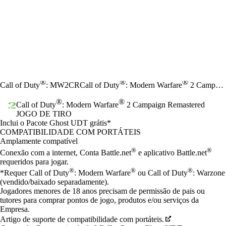
®
®
®
Call of Duty
: MW2CR
Call of Duty
: Modern Warfare
2 Campaign Remastered
®
®
Call of Duty
: Modern Warfare
2 Campaign Remastered
JOGO DE TIRO
Product Notification
Inclui o Pacote Ghost UDT grátis*
Preço
Available actions
COMPATIBILIDADE COM PORTÁTEIS
Amplamente compatível
®
®
Conexão com a internet, Conta Battle.net
e aplicativo Battle.net
requeridos para jogar.
®
®
®
*Requer Call of Duty
: Modern Warfare
ou Call of Duty
: Warzone
(vendido/baixado separadamente).
Jogadores menores de 18 anos precisam de permissão de pais ou
tutores para comprar pontos de jogo, produtos e/ou serviços da
Empresa.
Artigo de suporte de compatibilidade com portáteis.