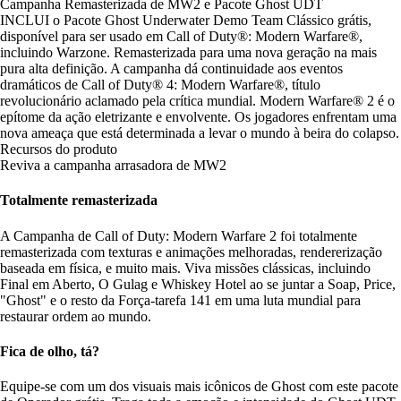
Campanha Remasterizada de MW2 e Pacote Ghost UDT
INCLUI o Pacote Ghost Underwater Demo Team Clássico grátis,
disponível para ser usado em Call of Duty®: Modern Warfare®,
incluindo Warzone. Remasterizada para uma nova geração na mais
pura alta definição. A campanha dá continuidade aos eventos
dramáticos de Call of Duty® 4: Modern Warfare®, título
revolucionário aclamado pela crítica mundial. Modern Warfare® 2 é o
epítome da ação eletrizante e envolvente. Os jogadores enfrentam uma
nova ameaça que está determinada a levar o mundo à beira do colapso.
Recursos do produto
Reviva a campanha arrasadora de MW2
Totalmente remasterizada
A Campanha de Call of Duty: Modern Warfare 2 foi totalmente
remasterizada com texturas e animações melhoradas, rendererização
baseada em física, e muito mais. Viva missões clássicas, incluindo
Final em Aberto, O Gulag e Whiskey Hotel ao se juntar a Soap, Price,
"Ghost" e o resto da Força-tarefa 141 em uma luta mundial para
restaurar ordem ao mundo.
Fica de olho, tá?
Equipe-se com um dos visuais mais icônicos de Ghost com este pacote