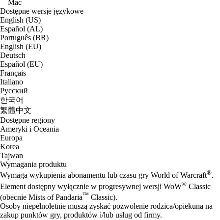
Mac
Dostępne wersje językowe
English (US)
Español (AL)
Português (BR)
English (EU)
Deutsch
Español (EU)
Français
Italiano
Русский
한국어
繁體中文
Dostępne regiony
Ameryki i Oceania
Europa
Korea
Tajwan
Wymagania produktu
®
Wymaga wykupienia abonamentu lub czasu gry World of Warcraft
.
®
Element dostępny wyłącznie w progresywnej wersji WoW
Classic
™
(obecnie Mists of Pandaria
Classic).
Osoby niepełnoletnie muszą zyskać pozwolenie rodzica/opiekuna na
zakup punktów gry, produktów i/lub usług od firmy.