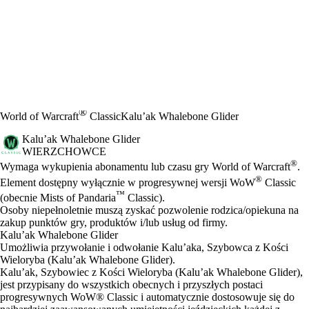
®
World of Warcraft
Classic
Kalu’ak Whalebone Glider
Kalu’ak Whalebone Glider
WIERZCHOWCE
Cena
Available actions
®
Wymaga wykupienia abonamentu lub czasu gry World of Warcraft
.
®
Element dostępny wyłącznie w progresywnej wersji WoW
Classic
™
(obecnie Mists of Pandaria
Classic).
Osoby niepełnoletnie muszą zyskać pozwolenie rodzica/opiekuna na
zakup punktów gry, produktów i/lub usług od firmy.
Kalu’ak Whalebone Glider
Umożliwia przywołanie i odwołanie Kalu’aka, Szybowca z Kości
Wieloryba (Kalu’ak Whalebone Glider).
Kalu’ak, Szybowiec z Kości Wieloryba (Kalu’ak Whalebone Glider),
jest przypisany do wszystkich obecnych i przyszłych postaci
progresywnych WoW® Classic i automatycznie dostosowuje się do