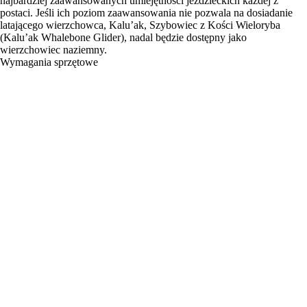
najbardziej zaawansowanych umiejętności jeździeckich każdej z
postaci. Jeśli ich poziom zaawansowania nie pozwala na dosiadanie
latającego wierzchowca, Kalu’ak, Szybowiec z Kości Wieloryba
(Kalu’ak Whalebone Glider), nadal będzie dostępny jako
wierzchowiec naziemny.
Wymagania sprzętowe