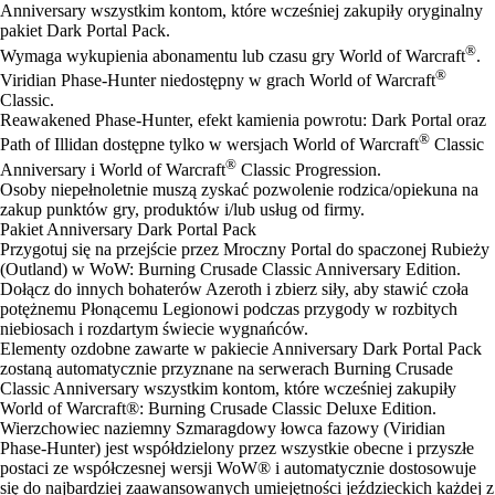
Anniversary wszystkim kontom, które wcześniej zakupiły oryginalny
pakiet Dark Portal Pack.
®
Wymaga wykupienia abonamentu lub czasu gry World of Warcraft
.
®
Viridian Phase-Hunter niedostępny w grach World of Warcraft
Classic.
Reawakened Phase-Hunter, efekt kamienia powrotu: Dark Portal oraz
®
Path of Illidan dostępne tylko w wersjach World of Warcraft
Classic
®
Anniversary i World of Warcraft
Classic Progression.
Osoby niepełnoletnie muszą zyskać pozwolenie rodzica/opiekuna na
zakup punktów gry, produktów i/lub usług od firmy.
Pakiet Anniversary Dark Portal Pack
Przygotuj się na przejście przez Mroczny Portal do spaczonej Rubieży
(Outland) w WoW: Burning Crusade Classic Anniversary Edition.
Dołącz do innych bohaterów Azeroth i zbierz siły, aby stawić czoła
potężnemu Płonącemu Legionowi podczas przygody w rozbitych
niebiosach i rozdartym świecie wygnańców.
Elementy ozdobne zawarte w pakiecie Anniversary Dark Portal Pack
zostaną automatycznie przyznane na serwerach Burning Crusade
Classic Anniversary wszystkim kontom, które wcześniej zakupiły
World of Warcraft®: Burning Crusade Classic Deluxe Edition.
Wierzchowiec naziemny Szmaragdowy łowca fazowy (Viridian
Phase-Hunter) jest współdzielony przez wszystkie obecne i przyszłe
postaci ze współczesnej wersji WoW® i automatycznie dostosowuje
się do najbardziej zaawansowanych umiejętności jeździeckich każdej z