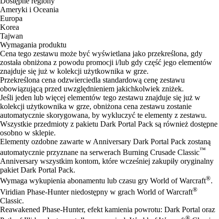
Dostępne regiony
Ameryki i Oceania
Europa
Korea
Tajwan
Wymagania produktu
Cena tego zestawu może być wyświetlana jako przekreślona, gdy
została obniżona z powodu promocji i/lub gdy część jego elementów
znajduje się już w kolekcji użytkownika w grze.
Przekreślona cena odzwierciedla standardową cenę zestawu
obowiązującą przed uwzględnieniem jakichkolwiek zniżek.
Jeśli jeden lub więcej elementów tego zestawu znajduje się już w
kolekcji użytkownika w grze, obniżona cena zestawu zostanie
automatycznie skorygowana, by wykluczyć te elementy z zestawu.
Wszystkie przedmioty z pakietu Dark Portal Pack są również dostępne
osobno w sklepie.
Elementy ozdobne zawarte w Anniversary Dark Portal Pack zostaną
™
automatycznie przyznane na serwerach Burning Crusade Classic
Anniversary wszystkim kontom, które wcześniej zakupiły oryginalny
pakiet Dark Portal Pack.
®
Wymaga wykupienia abonamentu lub czasu gry World of Warcraft
.
®
Viridian Phase-Hunter niedostępny w grach World of Warcraft
Classic.
Reawakened Phase-Hunter, efekt kamienia powrotu: Dark Portal oraz
®