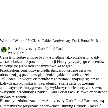
®
World of Warcraft
Classic
Pakiet Anniversary Dark Portal Pack
Pakiet Anniversary Dark Portal Pack
PAKIETY
Cena
Available actions
Cena tego zestawu może być wyświetlana jako przekreślona, gdy
została obniżona z powodu promocji i/lub gdy część jego elementów
znajduje się już w kolekcji użytkownika w grze.
Przekreślona cena odzwierciedla standardową cenę zestawu
obowiązującą przed uwzględnieniem jakichkolwiek zniżek.
Jeśli jeden lub więcej elementów tego zestawu znajduje się już w
kolekcji użytkownika w grze, obniżona cena zestawu zostanie
automatycznie skorygowana, by wykluczyć te elementy z zestawu.
Wszystkie przedmioty z pakietu Dark Portal Pack są również dostępne
osobno w sklepie.
Elementy ozdobne zawarte w Anniversary Dark Portal Pack zostaną
™
automatycznie przyznane na serwerach Burning Crusade Classic