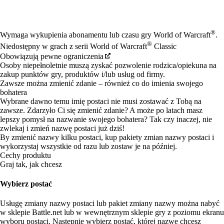
Available actions
®
Wymaga wykupienia abonamentu lub czasu gry World of Warcraft
.
®
Niedostępny w grach z serii World of Warcraft
Classic
Obowiązują pewne ograniczenia
Osoby niepełnoletnie muszą zyskać pozwolenie rodzica/opiekuna na
zakup punktów gry, produktów i/lub usług od firmy.
Zawsze można zmienić zdanie – również co do imienia swojego
bohatera
Wybrane dawno temu imię postaci nie musi zostawać z Tobą na
zawsze. Zdarzyło Ci się zmienić zdanie? A może po latach masz
lepszy pomysł na nazwanie swojego bohatera? Tak czy inaczej, nie
zwlekaj i zmień nazwę postaci już dziś!
By zmienić nazwy kilku postaci, kup pakiety zmian nazwy postaci i
wykorzystaj wszystkie od razu lub zostaw je na później.
Cechy produktu
Graj tak, jak chcesz
Wybierz postać
Usługę zmiany nazwy postaci lub pakiet zmiany nazwy można nabyć
w sklepie Battle.net lub w wewnętrznym sklepie gry z poziomu ekranu
wyboru postaci. Następnie wybierz postać, której nazwę chcesz