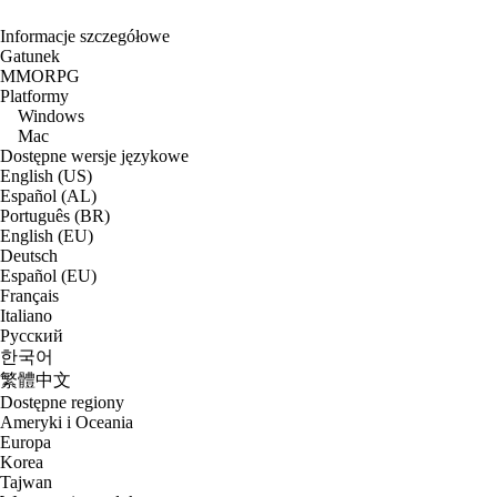
Informacje szczegółowe
Gatunek
MMORPG
Platformy
Windows
Mac
Dostępne wersje językowe
English (US)
Español (AL)
Português (BR)
English (EU)
Deutsch
Español (EU)
Français
Italiano
Русский
한국어
繁體中文
Dostępne regiony
Ameryki i Oceania
Europa
Korea
Tajwan