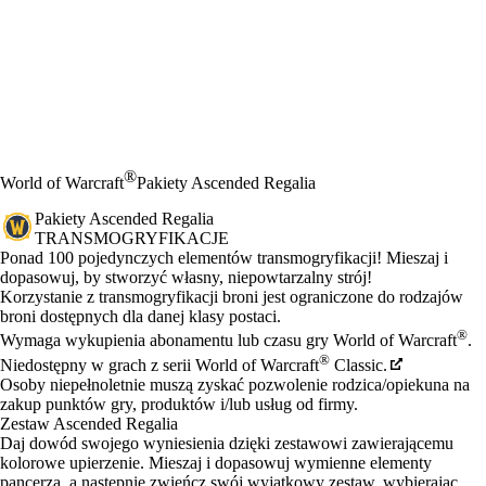
®
World of Warcraft
Pakiety Ascended Regalia
Pakiety Ascended Regalia
TRANSMOGRYFIKACJE
Product Notification
Ponad 100 pojedynczych elementów transmogryfikacji! Mieszaj i
dopasowuj, by stworzyć własny, niepowtarzalny strój!
Cena
Available actions
Korzystanie z transmogryfikacji broni jest ograniczone do rodzajów
broni dostępnych dla danej klasy postaci.
®
Wymaga wykupienia abonamentu lub czasu gry World of Warcraft
.
®
Niedostępny w grach z serii World of Warcraft
Classic.
Osoby niepełnoletnie muszą zyskać pozwolenie rodzica/opiekuna na
zakup punktów gry, produktów i/lub usług od firmy.
Zestaw Ascended Regalia
Daj dowód swojego wyniesienia dzięki zestawowi zawierającemu
kolorowe upierzenie. Mieszaj i dopasowuj wymienne elementy
pancerza, a następnie zwieńcz swój wyjątkowy zestaw, wybierając