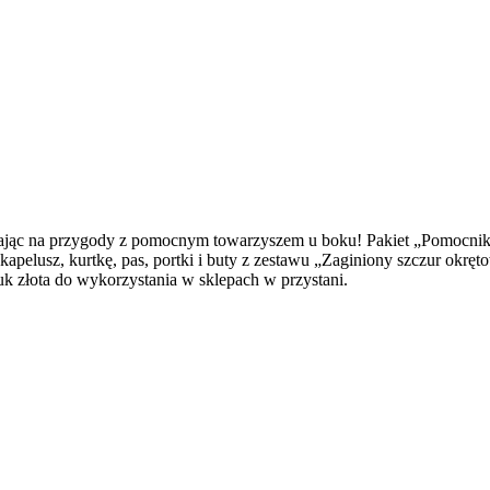
uszając na przygody z pomocnym towarzyszem u boku! Pakiet „Pomocni
pelusz, kurtkę, pas, portki i buty z zestawu „Zaginiony szczur okręt
k złota do wykorzystania w sklepach w przystani.