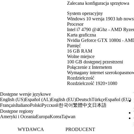
Zalecana konfiguracja sprzętowa
System operacyjny
Windows 10 wersja 1903 lub nows
Procesor
Intel i7 4790 @4Ghz - AMD Ryze
Karta graficzna
Nvidia Geforce GTX 1080ti - AMD
Pamięć
16 GB RAM
Wolne miejsce
100 GB dostępnej przestrzeni
Połączenie z Internetem
Wymagany internet szerokopasmo
Rozdzielczość
Rozdzielczość 1920×1080
Dostępne wersje językowe
English (US)
Español (AL)
English (EU)
Deutsch
Türkçe
Español (EU)
한국어
繁體中文
日本語
Français
Italiano
Polski
Русский
Dostępne regiony
Ameryki i Oceania
Europa
Korea
Tajwan
WYDAWCA
PRODUCENT