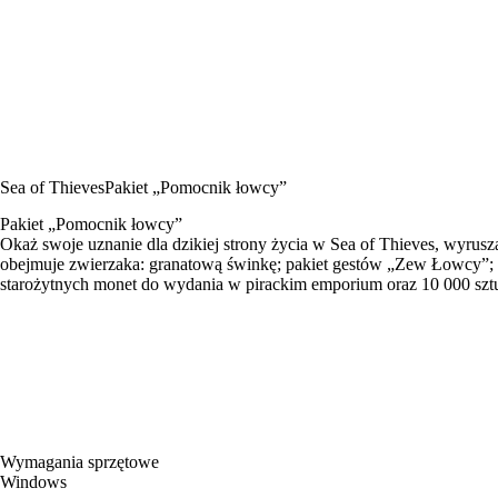
Sea of Thieves
Pakiet „Pomocnik łowcy”
Pakiet „Pomocnik łowcy”
Okaż swoje uznanie dla dzikiej strony życia w Sea of Thieves, wyr
obejmuje zwierzaka: granatową świnkę; pakiet gestów „Zew Łowcy”; ka
starożytnych monet do wydania w pirackim emporium oraz 10 000 sztu
Wymagania sprzętowe
Windows