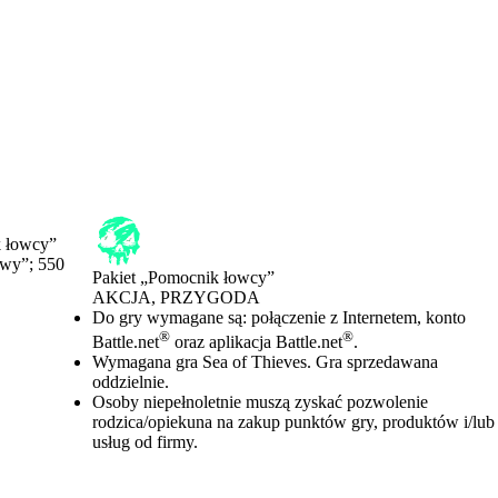
k łowcy”
owy”; 550
Pakiet „Pomocnik łowcy”
AKCJA, PRZYGODA
Cena
Available actions
Do gry wymagane są: połączenie z Internetem, konto
®
®
Battle.net
oraz aplikacja Battle.net
.
Wymagana gra Sea of Thieves. Gra sprzedawana
oddzielnie.
Osoby niepełnoletnie muszą zyskać pozwolenie
rodzica/opiekuna na zakup punktów gry, produktów i/lub
usług od firmy.