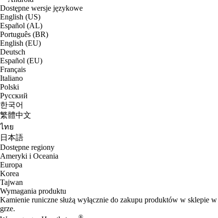
Dostępne wersje językowe
English (US)
Español (AL)
Português (BR)
English (EU)
Deutsch
Español (EU)
Français
Italiano
Polski
Русский
한국어
繁體中文
ไทย
日本語
Dostępne regiony
Ameryki i Oceania
Europa
Korea
Tajwan
Wymagania produktu
Kamienie runiczne służą wyłącznie do zakupu produktów w sklepie w
grze.
®