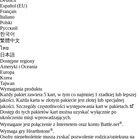
Deutsch
Español (EU)
Français
Italiano
Polski
Русский
한국어
繁體中文
ไทย
日本語
Dostępne regiony
Ameryki i Oceania
Europa
Korea
Tajwan
Wymagania produktu
Każdy pakiet zawiera 5 kart, w tym co najmniej 1 rzadkiej lub lepszej
jakości. Każda karta w złotym pakiecie jest złotej lub specjalnej
jakości. Szczegóły częstotliwości występowania kart w pakietach.
Dostęp do tych pakietów kart można uzyskać wyłącznie po
ukończeniu misji wprowadzających.
®
Wymagane jest połączenie z Internetem oraz konto Battle.net
.
®
Wymaga gry Hearthstone
.
Osoby niepełnoletnie muszą zyskać pozwolenie rodzica/opiekuna na