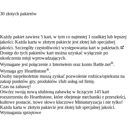
30 złotych pakietów
Available actions
Każdy pakiet zawiera 5 kart, w tym co najmniej 1 rzadkiej lub lepszej
jakości. Każda karta w złotym pakiecie jest złotej lub specjalnej
jakości. Szczegóły częstotliwości występowania kart w pakietach.
Dostęp do tych pakietów kart można uzyskać wyłącznie po
ukończeniu misji wprowadzających.
®
Wymagane jest połączenie z Internetem oraz konto Battle.net
.
®
Wymaga gry Hearthstone
.
Osoby niepełnoletnie muszą zyskać pozwolenie rodzica/opiekuna na
zakup punktów gry, produktów i/lub usług od firmy.
Czas na zabawę!
Otwórz swoją nową ulubioną zabawkę w liczącym 145 kart
rozszerzeniu do Hearthstone, które obejmuje mechaniki z przeszłości,
kultowe postacie, nowe słowo kluczowe Miniaturyzacja i nie tylko!
Każda karta w złotym pakiecie jest złotej lub specjalnej jakości.
Wymagania sprzętowe