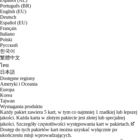
Español (AL)
Português (BR)
English (EU)
Deutsch
Español (EU)
Français
Italiano
Polski
Русский
한국어
繁體中文
ไทย
日本語
Dostępne regiony
Ameryki i Oceania
Europa
Korea
Tajwan
Wymagania produktu
Każdy pakiet zawiera 5 kart, w tym co najmniej 1 rzadkiej lub lepszej
jakości. Każda karta w złotym pakiecie jest złotej lub specjalnej
jakości. Szczegóły częstotliwości występowania kart w pakietach.
Dostęp do tych pakietów kart można uzyskać wyłącznie po
ukończeniu misji wprowadzających.