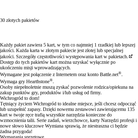
30 złotych pakietów
Available actions
Każdy pakiet zawiera 5 kart, w tym co najmniej 1 rzadkiej lub lepszej
jakości. Każda karta w złotym pakiecie jest złotej lub specjalnej
jakości. Szczegóły częstotliwości występowania kart w pakietach.
Dostęp do tych pakietów kart można uzyskać wyłącznie po
ukończeniu misji wprowadzających.
®
Wymagane jest połączenie z Internetem oraz konto Battle.net
.
®
Wymaga gry Hearthstone
.
Osoby niepełnoletnie muszą zyskać pozwolenie rodzica/opiekuna na
zakup punktów gry, produktów i/lub usług od firmy.
Wichrogród to dom!
Tętniący życiem Wichrogród to idealne miejsce, jeśli chcesz odpocząć
lub uzupełnić zapasy. Dzięki nowemu zestawowi zawierającemu 135
kart w twoje ręce trafią wszystkie narzędzia konieczne do
wzmocnienia talii. Serie zadań, wierzchowce, karty Narzędzi profesji i
nowe słowo kluczowe Wymiana sprawią, że niestraszna ci będzie
żadna przygoda!
Wymagania sprzętowe