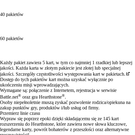
40 pakietów
60 pakietów
Available actions
Każdy pakiet zawiera 5 kart, w tym co najmniej 1 rzadkiej lub lepszej
jakości. Każda karta w złotym pakiecie jest złotej lub specjalnej
jakości. Szczegóły częstotliwości występowania kart w pakietach.
Dostęp do tych pakietów kart można uzyskać wyłącznie po
ukończeniu misji wprowadzających.
Wymagane są: połączenie z Internetem, rejestracja w serwisie
®
®
Battle.net
oraz gra Hearthstone
.
Osoby niepełnoletnie muszą zyskać pozwolenie rodzica/opiekuna na
zakup punktów gry, produktów i/lub usług od firmy.
Przemierz linie czasu
Wypraw się poprzez epoki dzięki składającemu się ze 145 kart
rozszerzeniu do Hearthstone, które zawiera nowe słowa kluczowe,
legendarne karty, powrót bohaterów z przeszłości oraz alternatywne
rzeczywistości!