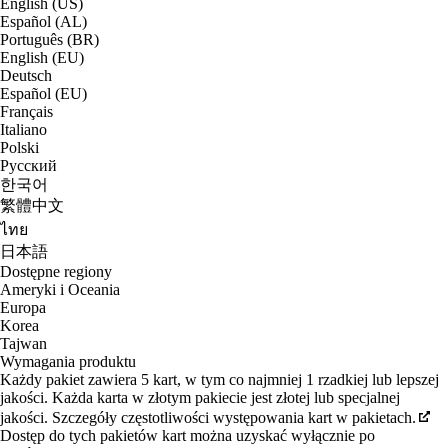
English (US)
Español (AL)
Português (BR)
English (EU)
Deutsch
Español (EU)
Français
Italiano
Polski
Русский
한국어
繁體中文
ไทย
日本語
Dostępne regiony
Ameryki i Oceania
Europa
Korea
Tajwan
Wymagania produktu
Każdy pakiet zawiera 5 kart, w tym co najmniej 1 rzadkiej lub lepszej
jakości. Każda karta w złotym pakiecie jest złotej lub specjalnej
jakości. Szczegóły częstotliwości występowania kart w pakietach.
Dostęp do tych pakietów kart można uzyskać wyłącznie po