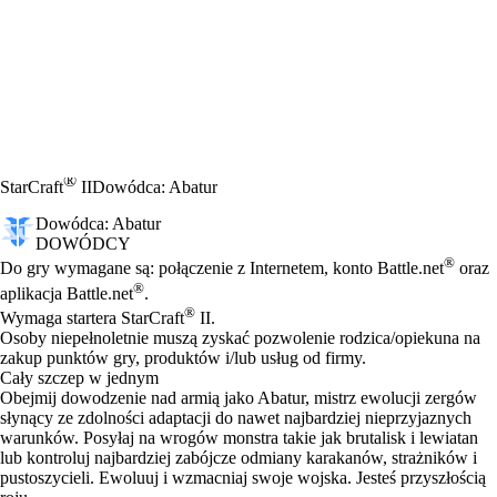
®
StarCraft
II
Dowódca: Abatur
Dowódca: Abatur
DOWÓDCY
Cena
Available actions
®
Do gry wymagane są: połączenie z Internetem, konto Battle.net
oraz
®
aplikacja Battle.net
.
®
Wymaga startera StarCraft
II.
Osoby niepełnoletnie muszą zyskać pozwolenie rodzica/opiekuna na
zakup punktów gry, produktów i/lub usług od firmy.
Cały szczep w jednym
Obejmij dowodzenie nad armią jako Abatur, mistrz ewolucji zergów
słynący ze zdolności adaptacji do nawet najbardziej nieprzyjaznych
warunków. Posyłaj na wrogów monstra takie jak brutalisk i lewiatan
lub kontroluj najbardziej zabójcze odmiany karakanów, strażników i
pustoszycieli. Ewoluuj i wzmacniaj swoje wojska. Jesteś przyszłością