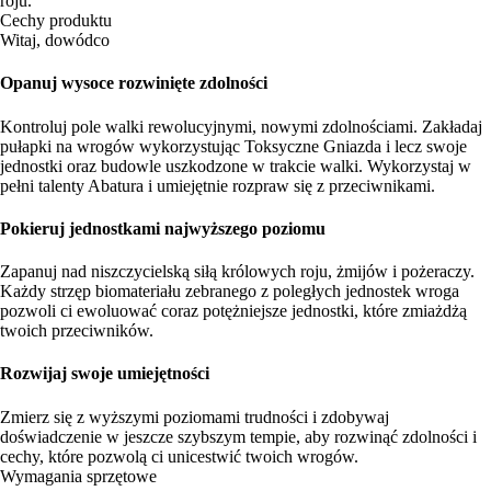
roju.
Cechy produktu
Witaj, dowódco
Opanuj wysoce rozwinięte zdolności
Kontroluj pole walki rewolucyjnymi, nowymi zdolnościami. Zakładaj
pułapki na wrogów wykorzystując Toksyczne Gniazda i lecz swoje
jednostki oraz budowle uszkodzone w trakcie walki. Wykorzystaj w
pełni talenty Abatura i umiejętnie rozpraw się z przeciwnikami.
Pokieruj jednostkami najwyższego poziomu
Zapanuj nad niszczycielską siłą królowych roju, żmijów i pożeraczy.
Każdy strzęp biomateriału zebranego z poległych jednostek wroga
pozwoli ci ewoluować coraz potężniejsze jednostki, które zmiażdżą
twoich przeciwników.
Rozwijaj swoje umiejętności
Zmierz się z wyższymi poziomami trudności i zdobywaj
doświadczenie w jeszcze szybszym tempie, aby rozwinąć zdolności i
cechy, które pozwolą ci unicestwić twoich wrogów.
Wymagania sprzętowe