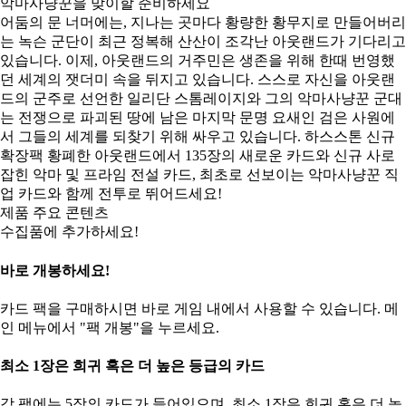
악마사냥꾼을 맞이할 준비하세요
어둠의 문 너머에는, 지나는 곳마다 황량한 황무지로 만들어버리
는 녹슨 군단이 최근 정복해 산산이 조각난 아웃랜드가 기다리고
있습니다. 이제, 아웃랜드의 거주민은 생존을 위해 한때 번영했
던 세계의 잿더미 속을 뒤지고 있습니다. 스스로 자신을 아웃랜
드의 군주로 선언한 일리단 스톰레이지와 그의 악마사냥꾼 군대
는 전쟁으로 파괴된 땅에 남은 마지막 문명 요새인 검은 사원에
서 그들의 세계를 되찾기 위해 싸우고 있습니다. 하스스톤 신규
확장팩 황폐한 아웃랜드에서 135장의 새로운 카드와 신규 사로
잡힌 악마 및 프라임 전설 카드, 최초로 선보이는 악마사냥꾼 직
업 카드와 함께 전투로 뛰어드세요!
제품 주요 콘텐츠
수집품에 추가하세요!
바로 개봉하세요!
카드 팩을 구매하시면 바로 게임 내에서 사용할 수 있습니다. 메
인 메뉴에서 "팩 개봉"을 누르세요.
최소 1장은 희귀 혹은 더 높은 등급의 카드
각 팩에는 5장의 카드가 들어있으며, 최소 1장은 희귀 혹은 더 높