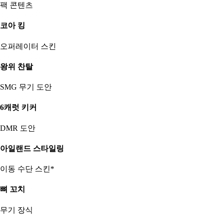
팩 콘텐츠
코아 킹
오퍼레이터 스킨
왕위 찬탈
SMG 무기 도안
6캐럿 키커
DMR 도안
아일랜드 스타일링
이동 수단 스킨*
뼈 꼬치
무기 장식