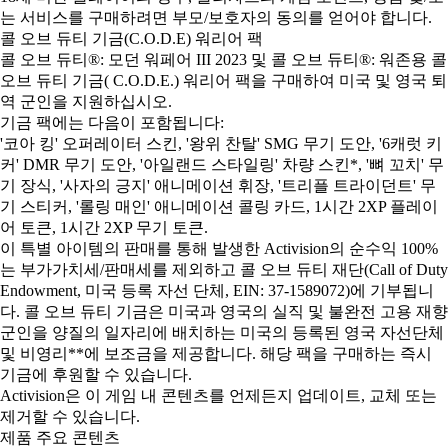
는 서비스를 구매하려면 부모/보호자의 동의를 얻어야 합니다.
콜 오브 듀티 기금(C.O.D.E) 워리어 팩
콜 오브 듀티®: 모던 워페어 III 2023 및 콜 오브 듀티®: 워존용 콜
오브 듀티 기금( C.O.D.E.) 워리어 팩을 구매하여 미국 및 영국 퇴
역 군인을 지원하십시오.
기금 팩에는 다음이 포함됩니다:
'코아 킹' 오퍼레이터 스킨, '왕위 찬탈' SMG 무기 도안, '6캐럿 키
커' DMR 무기 도안, '아일랜드 스타일링' 차량 스킨*, '뼈 꼬치' 무
기 장식, '사자의 긍지' 애니메이션 휘장, '트리플 트라이던트' 무
기 스티커, '롤링 매인' 애니메이션 콜링 카드, 1시간 2XP 플레이
어 토큰, 1시간 2XP 무기 토큰.
이 특별 아이템의 판매를 통해 발생한 Activision의 순수익 100%
는 부가가치세/판매세를 제외하고 콜 오브 듀티 재단(Call of Duty
Endowment, 미국 등록 자선 단체, EIN: 37-1589072)에 기부됩니
다. 콜 오브 듀티 기금은 미국과 영국의 실직 및 불완전 고용 재향
군인을 양질의 일자리에 배치하는 미국의 등록된 영국 자선단체
및 비영리**에 보조금을 제공합니다. 해당 팩을 구매하는 즉시
기금에 후원할 수 있습니다.
Activision은 이 게임 내 콘텐츠를 언제든지 업데이트, 교체 또는
제거할 수 있습니다.
제품 주요 콘텐츠