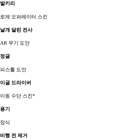
발키리
로제 오퍼레이터 스킨
날개 달린 전사
AR 무기 도안
정글
피스톨 도안
이글 드라이버
이동 수단 스킨*
용기
장식
비행 전 제거