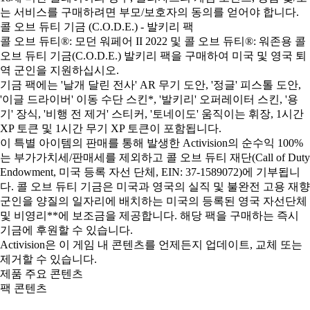
는 서비스를 구매하려면 부모/보호자의 동의를 얻어야 합니다.
콜 오브 듀티 기금 (C.O.D.E.) - 발키리 팩
콜 오브 듀티®: 모던 워페어 II 2022 및 콜 오브 듀티®: 워존용 콜
오브 듀티 기금(C.O.D.E.) 발키리 팩을 구매하여 미국 및 영국 퇴
역 군인을 지원하십시오.
기금 팩에는 '날개 달린 전사' AR 무기 도안, '정글' 피스톨 도안,
'이글 드라이버' 이동 수단 스킨*, '발키리' 오퍼레이터 스킨, '용
기' 장식, '비행 전 제거' 스티커, '토네이도' 움직이는 휘장, 1시간
XP 토큰 및 1시간 무기 XP 토큰이 포함됩니다.
이 특별 아이템의 판매를 통해 발생한 Activision의 순수익 100%
는 부가가치세/판매세를 제외하고 콜 오브 듀티 재단(Call of Duty
Endowment, 미국 등록 자선 단체, EIN: 37-1589072)에 기부됩니
다. 콜 오브 듀티 기금은 미국과 영국의 실직 및 불완전 고용 재향
군인을 양질의 일자리에 배치하는 미국의 등록된 영국 자선단체
및 비영리**에 보조금을 제공합니다. 해당 팩을 구매하는 즉시
기금에 후원할 수 있습니다.
Activision은 이 게임 내 콘텐츠를 언제든지 업데이트, 교체 또는
제거할 수 있습니다.
제품 주요 콘텐츠
팩 콘텐츠