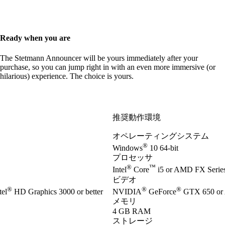
Ready when you are
The Stetmann Announcer will be yours immediately after your
purchase, so you can jump right in with an even more immersive (or
hilarious) experience. The choice is yours.
推奨動作環境
オペレーティングシステム
®
Windows
10 64-bit
プロセッサ
®
™
Intel
Core
i5 or AMD FX Series 
ビデオ
®
®
®
el
HD Graphics 3000 or better
NVIDIA
GeForce
GTX 650 or
メモリ
4 GB RAM
ストレージ