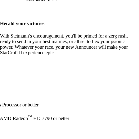
Herald your victories
With Stetmann’s encouragement, you'll be primed for a zerg rush,
ready to send in your best marines, or all set to flex your psionic
power. Whatever your race, your new Announcer will make your
StarCraft II experience epic.
Processor or better
™
 AMD Radeon
HD 7790 or better