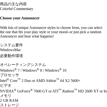
商品の主な内容
Colorful Commentary
Choose your Announcer
With lots of unique Announcer styles to choose from, you can select
the one that fits your play style or your mood–or just pick a random
Announcer and hear what happens!
システム要件
Windows
Mac
必要動作環境
オペレーティングシステム
®
®
®
Windows
7 / Windows
8 / Windows
10
プロセッサ
®
™
™
Intel
Core
2 Duo or AMD Athlon
64 X2 5600+
ビデオ
®
®
™
™
NVIDIA
GeForce
7600 GT or ATI
Radeon
HD 2600 XT or Int
メモリ
2 GB RAM
ストレージ