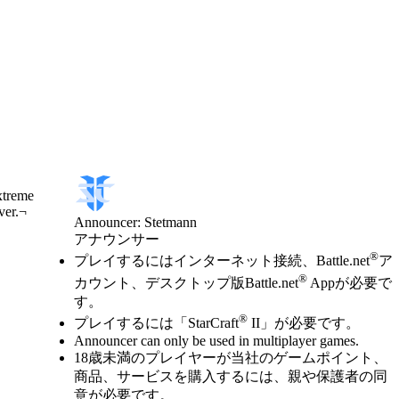
xtreme
ver.¬
Announcer: Stetmann
アナウンサー
Available actions
®
価格
プレイするにはインターネット接続、Battle.net
ア
®
カウント、デスクトップ版Battle.net
Appが必要で
す。
®
プレイするには「StarCraft
II」が必要です。
Announcer can only be used in multiplayer games.
18歳未満のプレイヤーが当社のゲームポイント、
商品、サービスを購入するには、親や保護者の同
意が必要です。