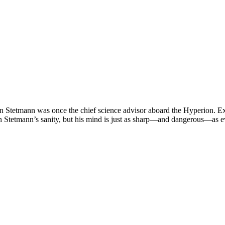
gon Stetmann was once the chief science advisor aboard the Hyperion. E
on Stetmann’s sanity, but his mind is just as sharp—and dangerous—as e