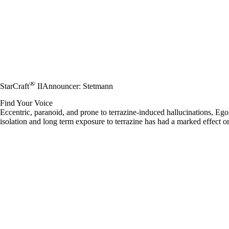
®
StarCraft
II
Announcer: Stetmann
Find Your Voice
Eccentric, paranoid, and prone to terrazine-induced hallucinations, E
isolation and long term exposure to terrazine has had a marked effect 