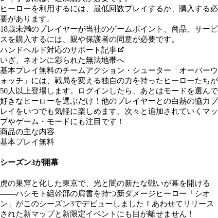
ヒーローを利用するには、最低回数プレイするか、購入する必
要があります。
18歳未満のプレイヤーが当社のゲームポイント、商品、サービ
スを購入するには、親や保護者の同意が必要です。
ハンドヘルド対応のサポート記事
いざ、ネオンに彩られた無法地帯へ
基本プレイ無料のチームアクション・シューター「オーバーウ
ォッチ」には、戦局を変える独自の力を持ったヒーローたちが
50人以上登場します。ログインしたら、あとはモードを選んで
好きなヒーローを選ぶだけ！他のプレイヤーとの白熱の協力プ
レイをいつでも気軽に楽しめます。次々と追加されていくマッ
プやゲーム・モードにも注目です！
商品の主な内容
基本プレイ無料
シーズン3が開幕
虎の巣窟と化した東京で、光と闇の新たな戦いが幕を開ける
——ハシモト組幹部の肩書を持つ新ダメージヒーロー「シオ
ン」がこのシーズン3でデビューしました！あわせてリリース
された新マップと新限定イベントにも目が離せません！