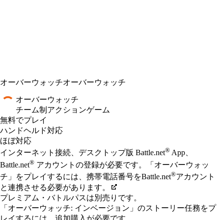
オーバーウォッチ
オーバーウォッチ
オーバーウォッチ
チーム制アクションゲーム
無料でプレイ
Available actions
ハンドヘルド対応
ほぼ対応
®
インターネット接続、​​​​​​​​デスクトップ版 Battle.net
App、​​​​​​​​
®
Battle.net
アカウントの​​​​​​​​登録が​​​​​​​​必要です。​​​​​​​​「オーバーウ​ォッ
®
チ」を​​​​​​​​プレイするには、​​​​​​​​携帯電話番号を​​​​​​​​Battle.net
アカウント
と​​​​​​​​連携させる​​​​​​​​必要が​​​​​​​​あります。
プレミアム・バトルパスは別売りです。
「オーバーウォッチ: インベージョン」のストーリー任務をプ
レイするには、追加購入が必要です。