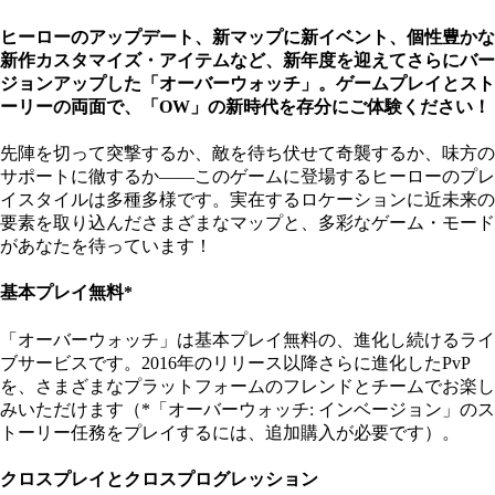
ヒーローのアップデート、新マップに新イベント、個性豊かな
新作カスタマイズ・アイテムなど、新年度を迎えてさらにバー
ジョンアップした「オーバーウォッチ」。ゲームプレイとスト
ーリーの両面で、「OW」の新時代を存分にご体験ください！
先陣を切って突撃するか、敵を待ち伏せて奇襲するか、味方の
サポートに徹するか——このゲームに登場するヒーローのプレ
イスタイルは多種多様です。実在するロケーションに近未来の
要素を取り込んださまざまなマップと、多彩なゲーム・モード
があなたを待っています！
基本プレイ無料*
「オーバーウォッチ」は基本プレイ無料の、進化し続けるライ
ブサービスです。2016年のリリース以降さらに進化したPvP
を、さまざまなプラットフォームのフレンドとチームでお楽し
みいただけます（*「オーバーウォッチ: インベージョン」のス
トーリー任務をプレイするには、追加購入が必要です）。
クロスプレイとクロスプログレッション