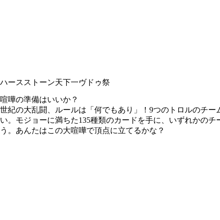
ハースストーン
天下一ヴドゥ祭
喧嘩の準備はいいか？
世紀の大乱闘、ルールは「何でもあり」！9つのトロルのチー
い。モジョーに満ちた135種類のカードを手に、いずれかの
う。あんたはこの大喧嘩で頂点に立てるかな？