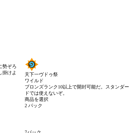
に勢ぞろ
し掛けよ
天下一ヴドゥ祭
ワイルド
Product Notification
ブロンズランク10以上で開封可能だ。スタンダー
ドでは使えないぞ。
商品を選択
2 パック
7パック