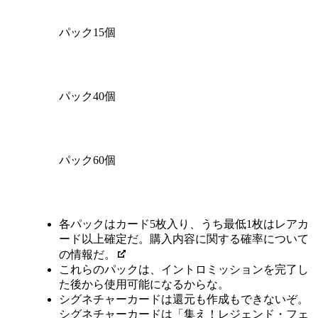
パック15個
パック40個
パック60個
Available actions
各パックはカード5枚入り、うち最低1枚はレアカ
ード以上確定だ。購入内容に関する確率について
の情報だ。
これらのパックは、イントロミッションを完了し
た後から使用可能になるからな。
シグネチャーカードは還元も作成もできないぞ。
シグネチャーカードは「集え！レジェンド・フェ