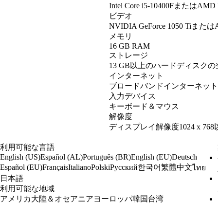
Intel Core i5-10400FまたはAMD 
ビデオ
NVIDIA GeForce 1050 Tiまたは
メモリ
16 GB RAM
ストレージ
13 GB以上のハードディスク
インターネット
ブロードバンドインターネット
入力デバイス
キーボード＆マウス
解像度
ディスプレイ解像度1024 x 76
利用可能な言語
English (US)
Español (AL)
Português (BR)
English (EU)
Deutsch
한국어
繁體中文
Español (EU)
Français
Italiano
Polski
Русский
ไทย
日本語
利用可能な地域
アメリカ大陸＆オセアニア
ヨーロッパ
韓国
台湾