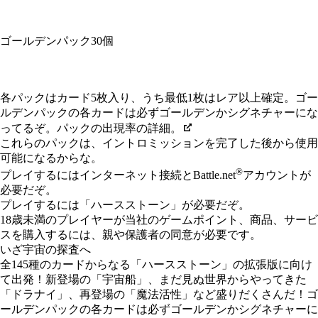
ゴールデンパック30個
Available actions
各パックはカード5枚入り、うち最低1枚はレア以上確定。ゴー
ルデンパックの各カードは必ずゴールデンかシグネチャーにな
ってるぞ。パックの出現率の詳細。
これらのパックは、イントロミッションを完了した後から使用
可能になるからな。
®
プレイするにはインターネット接続とBattle.net
アカウントが
必要だぞ。
プレイするには「ハースストーン」が必要だぞ。
18歳未満のプレイヤーが当社のゲームポイント、商品、サービ
スを購入するには、親や保護者の同意が必要です。
いざ宇宙の探査へ
全145種のカードからなる「ハースストーン」の拡張版に向け
て出発！新登場の「宇宙船」、まだ見ぬ世界からやってきた
「ドラナイ」、再登場の「魔法活性」など盛りだくさんだ！ゴ
ールデンパックの各カードは必ずゴールデンかシグネチャーに