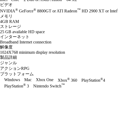
ビデオ
®
®
™
NVIDIA
GeForce
8800GT or ATI Radeon
HD 2900 XT or Intel
メモリ
4GB RAM
ストレージ
25 GB available HD space
インターネット
Broadband Internet connection
解像度
1024X768 minimum display resolution
製品詳細
ジャンル
アクションRPG
プラットフォーム
®
®
Windows
Mac
Xbox One
Xbox
360
PlayStation
4
®
™
PlayStation
3
Nintendo Switch