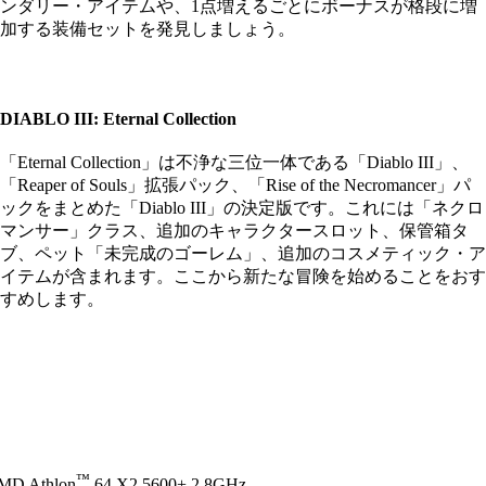
ンダリー・アイテムや、1点増えるごとにボーナスが格段に増
加する装備セットを発見しましょう。
DIABLO III: Eternal Collection
「Eternal Collection」は不浄な三位一体である「Diablo III」、
「Reaper of Souls」拡張パック、「Rise of the Necromancer」パ
ックをまとめた「Diablo III」の決定版です。これには「ネクロ
マンサー」クラス、追加のキャラクタースロット、保管箱タ
ブ、ペット「未完成のゴーレム」、追加のコスメティック・ア
イテムが含まれます。ここから新たな冒険を始めることをおす
すめします。
™
AMD Athlon
64 X2 5600+ 2.8GHz