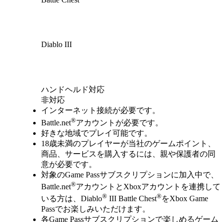
Diablo III
Available actions
ハンドヘルド対応
非対応
インターネット接続が必要です。
®
Battle.net
アカウントが必要です。
好きな地域でプレイ可能です。
18歳未満のプレイヤーが当社のゲームポイント、
商品、サービスを購入するには、親や保護者の同
意が必要です。
対象のGame Passサブスクリプションに加入中で、
®
Battle.net
アカウントとXboxアカウントを連携して
®
®
いる方は、Diablo
III Battle Chest
をXbox Game
Passでお楽しみいただけます。
各Game Passサブスクリプションで楽しめるゲーム