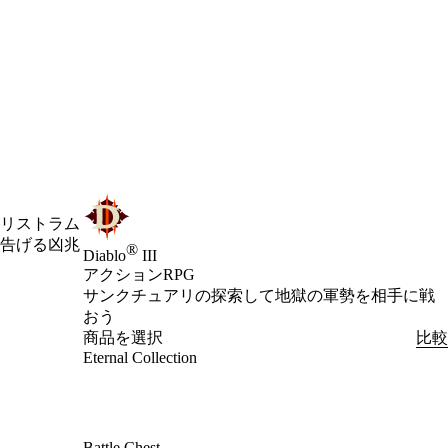
トリストラム
告げる凶兆
®
Diablo
III
アクションRPG
Product Notification
サンクチュアリの探索して地獄の軍勢を相手に戦
おう
商品を選択
比較
Eternal Collection
Battle Chest