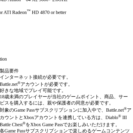
™
or ATI Radeon
HD 4870 or better
tion
製品要件
インターネット接続が必要です。
®
Battle.net
アカウントが必要です。
好きな地域でプレイ可能です。
18歳未満のプレイヤーが当社のゲームポイント、商品、サー
ビスを購入するには、親や保護者の同意が必要です。
®
対象のGame Passサブスクリプションに加入中で、Battle.net
ア
®
カウントとXboxアカウントを連携している方は、Diablo
III
®
Battle Chest
をXbox Game Passでお楽しみいただけます。
各Game Passサブスクリプションで楽しめるゲームコンテンツ