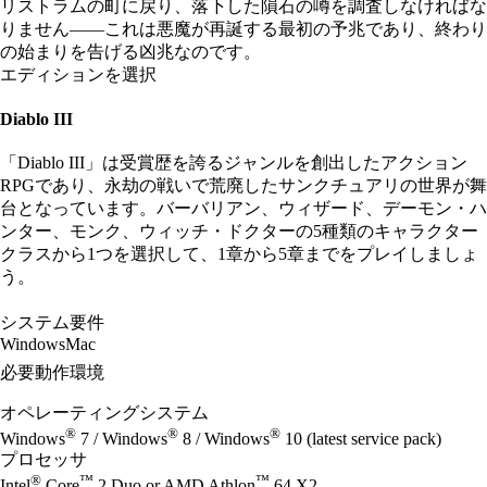
リストラムの町に戻り、落下した隕石の噂を調査しなければな
りません――これは悪魔が再誕する最初の予兆であり、終わり
の始まりを告げる凶兆なのです。
エディションを選択
Diablo III
「Diablo III」は受賞歴を誇るジャンルを創出したアクション
RPGであり、永劫の戦いで荒廃したサンクチュアリの世界が舞
台となっています。バーバリアン、ウィザード、デーモン・ハ
ンター、モンク、ウィッチ・ドクターの5種類のキャラクター
クラスから1つを選択して、1章から5章までをプレイしましょ
う。
システム要件
Windows
Mac
必要動作環境
オペレーティングシステム
®
®
®
Windows
7 / Windows
8 / Windows
10 (latest service pack)
プロセッサ
®
™
™
Intel
Core
2 Duo or AMD Athlon
64 X2