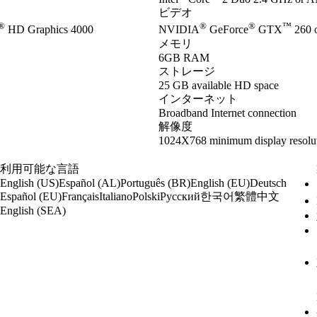
ビデオ
®
®
®
™
HD Graphics 4000
NVIDIA
GeForce
GTX
260 
メモリ
6GB RAM
ストレージ
25 GB available HD space
インターネット
Broadband Internet connection
解像度
1024X768 minimum display resolu
利用可能な言語
English (US)
Español (AL)
Português (BR)
English (EU)
Deutsch
한국어
繁體中文
Español (EU)
Français
Italiano
Polski
Русский
English (SEA)