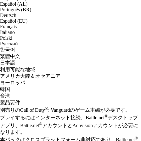
Español (AL)
Português (BR)
Deutsch
Español (EU)
Français
Italiano
Polski
Русский
한국어
繁體中文
日本語
利用可能な地域
アメリカ大陸＆オセアニア
ヨーロッパ
韓国
台湾
製品要件
®
別売りのCall of Duty
: Vanguardのゲーム本編が必要です。
®
プレイするにはインターネット接続、Battle.net
デスクトップ
®
アプリ、Battle.net
アカウントとActivisionアカウントが必要に
なります。
®
本パックはクロスプラットフォーム非対応であり、Battle.net