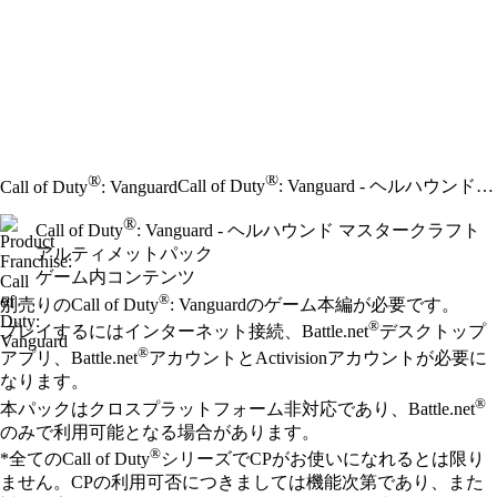
®
®
Call of Duty
: Vanguard - ヘルハウンド マスタークラフトアルティメットパック
Call of Duty
: Vanguard
®
Call of Duty
: Vanguard - ヘルハウンド マスタークラフト
アルティメットパック
ゲーム内コンテンツ
Available actions
®
価格
別売りのCall of Duty
: Vanguardのゲーム本編が必要です。
®
プレイするにはインターネット接続、Battle.net
デスクトップ
®
アプリ、Battle.net
アカウントとActivisionアカウントが必要に
なります。
®
本パックはクロスプラットフォーム非対応であり、Battle.net
のみで利用可能となる場合があります。
®
*全てのCall of Duty
シリーズでCPがお使いになれるとは限り
ません。CPの利用可否につきましては機能次第であり、また