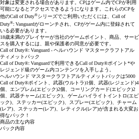
対象は変更される場合があります。CPはゲーム内でCPが利用
可能になるとアクセスできるようになります。これらのCPを
®
他のCall of Duty
シリーズでご利用いただくには、Call of
®
Duty
: Vanguardがローンチされ、CPがゲーム内に登録されて
いる必要があります。
18歳未満のプレイヤーが当社のゲームポイント、商品、サービ
スを購入するには、親や保護者の同意が必要です。
Call of Duty®: Vanguard - ヘルハウンド マスタークラフトアル
ティメットパック
Call of Duty®: Vanguardで利用できるCall of Duty®ポイント*や
レジェンド級のゲーム内コンテンツを入手しよう。
ヘルハウンド マスタークラフトアルティメットパックは5000
Call of Duty®ポイント、武器(ウルトラ)1個、武器(レジェンド)4
個、エンブレム(エピック)2個、コーリングカード(エピック)2
個、武器チャーム(エピック)、ゲームハイライトイントロ(エピ
ック)、ステッカー(エピック)、スプレー(エピック)、チャーム
(レア)、ステッカー(レア)、レティクル(レア)が含まれる大変お
得なパック！
商品の主な内容
パック内容