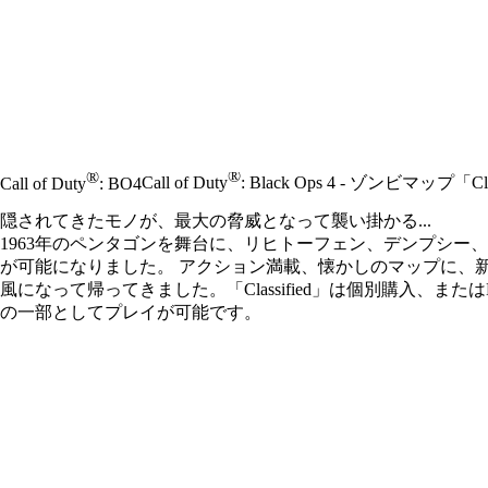
®
®
Call of Duty
: Black Ops 4 - ゾンビマップ「Cla
Call of Duty
: BO4
隠されてきたモノが、最大の脅威となって襲い掛かる...
1963年のペンタゴンを舞台に、リヒトーフェン、デンプシー、武
が可能になりました。 アクション満載、懐かしのマップに、新たな敵や場所
風になって帰ってきました。「Classified」は個別購入、またはBlack 
の一部としてプレイが可能です。