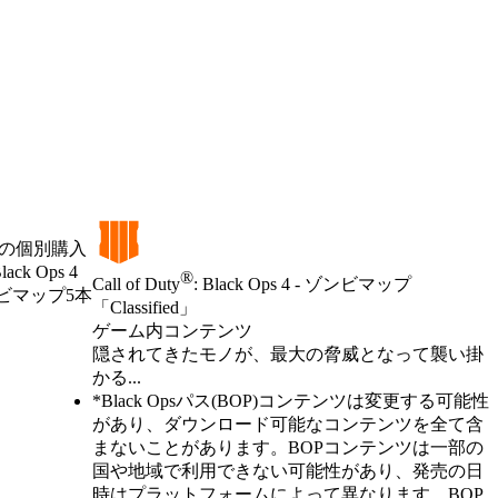
」の個別購入
 Ops 4
®
Call of Duty
: Black Ops 4 - ゾンビマップ
ゾンビマップ5本
「Classified」
ゲーム内コンテンツ
Product Notification
隠されてきたモノが、最大の脅威となって襲い掛
かる...
Available actions
価格
*Black Opsパス(BOP)コンテンツは変更する可能性
があり、ダウンロード可能なコンテンツを全て含
まないことがあります。BOPコンテンツは一部の
国や地域で利用できない可能性があり、発売の日
時はプラットフォームによって異なります。BOP