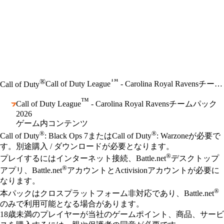
™
®
Call of Duty League
- Carolina Royal Ravensチームパック2026
Call of Duty
™
Call of Duty League
- Carolina Royal Ravensチームパック
2026
ゲーム内コンテンツ
Available actions
®
®
価格
Call of Duty
: Black Ops 7またはCall of Duty
: Warzoneが必要で
す。別途購入 / ダウンロードが必要となります。
®
プレイするにはインターネット接続、Battle.net
デスクトップ
®
アプリ、Battle.net
アカウントとActivisionアカウントが必要に
なります。
®
本パックはクロスプラットフォーム非対応であり、Battle.net
のみで利用可能となる場合があります。
18歳未満のプレイヤーが当社のゲームポイント、商品、サービ