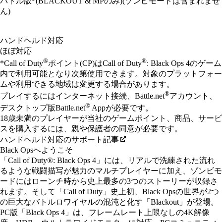
バトル版*(BLACKOUT & MPのみ)(ゾンビモードは含まれませ
ん)
Available actions
ハンドヘルド対応
ほぼ対応
®
®
*Call of Duty
ポイント(CP)はCall of Duty
: Black Ops 4のゲーム
内で利用可能となり次第使用できます。対象のプラットフォー
ムや利用できる地域は変更する場合があります。
®
プレイするにはインターネット接続、Battle.net
アカウント、
®
デスクトップ版Battle.net
Appが必要です。
18歳未満のプレイヤーが当社のゲームポイント、商品、サービ
スを購入するには、親や保護者の同意が必要です。
ハンドヘルド対応のサポート記事
Black Opsへようこそ
「Call of Duty®: Black Ops 4」には、リアルで洗練された流れ
るような戦闘描写が魅力のマルチプレイヤーに加え、ゾンビモ
ードにはローンチ時から史上最多の3つのストーリーが収録さ
れます。そして「Call of Duty」史上初、Black Opsの世界が2つ
の巨大なバトルロワイヤルの混沌と化す「Blackout」が登場。
PC版「Black Ops 4」は、フレームレート上限なしの4K解像