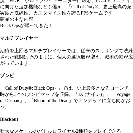
度、HDR、ウルトラワイドモニターに対応。PCコミュニティ
に向けた追加機能なども備え、「Call of Duty®」史上最高の充
実度と洗練性、カスタマイズ性を誇るFPSゲームです。
商品の主な内容
Black Opsが帰ってきた！
マルチプレイヤー
期待を上回るマルチプレイヤーでは、従来のスリリングで洗練
された戦闘はそのままに、個人の選択肢が増え、戦術の幅が広
がっています。
ゾンビ
「Call of Duty®: Black Ops 4」では、史上最多となるローンチ
時から3本のゾンビマップを収録。「IX (ナイン)」、「Voyage
of Despair」、「Blood of the Dead」でアンデッドに立ち向かお
う。
Blackout
壮大なスケールのバトルロワイヤル2種類をプレイできる