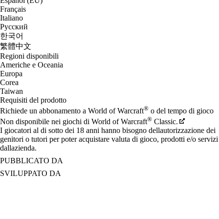
Español (EU)
Français
Italiano
Русский
한국어
繁體中文
Regioni disponibili
Americhe e Oceania
Europa
Corea
Taiwan
Requisiti del prodotto
®
Richiede un abbonamento a World of Warcraft
o del tempo di gioco
®
Non disponibile nei giochi di World of Warcraft
Classic.
I giocatori al di sotto dei 18 anni hanno bisogno dellautorizzazione dei
genitori o tutori per poter acquistare valuta di gioco, prodotti e/o servizi
dallazienda.
PUBBLICATO DA
SVILUPPATO DA