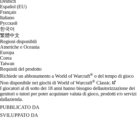
Deutsch
Español (EU)
Français
Italiano
Русский
한국어
繁體中文
Regioni disponibili
Americhe e Oceania
Europa
Corea
Taiwan
Requisiti del prodotto
®
Richiede un abbonamento a World of Warcraft
o del tempo di gioco
®
Non disponibile nei giochi di World of Warcraft
Classic.
I giocatori al di sotto dei 18 anni hanno bisogno dellautorizzazione dei
genitori o tutori per poter acquistare valuta di gioco, prodotti e/o servizi
dallazienda.
PUBBLICATO DA
SVILUPPATO DA