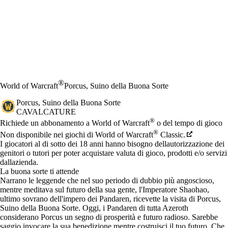
®
World of Warcraft
Porcus, Suino della Buona Sorte
Porcus, Suino della Buona Sorte
CAVALCATURE
Prezzo
Available actions
®
Richiede un abbonamento a World of Warcraft
o del tempo di gioco
®
Non disponibile nei giochi di World of Warcraft
Classic.
I giocatori al di sotto dei 18 anni hanno bisogno dellautorizzazione dei
genitori o tutori per poter acquistare valuta di gioco, prodotti e/o servizi
dallazienda.
La buona sorte ti attende
Narrano le leggende che nel suo periodo di dubbio più angoscioso,
mentre meditava sul futuro della sua gente, l'Imperatore Shaohao,
ultimo sovrano dell'impero dei Pandaren, ricevette la visita di Porcus,
Suino della Buona Sorte. Oggi, i Pandaren di tutta Azeroth
considerano Porcus un segno di prosperità e futuro radioso. Sarebbe
saggio invocare la sua benedizione mentre costruisci il tuo futuro. Che