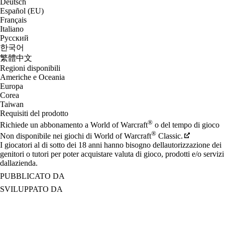
Deutsch
Español (EU)
Français
Italiano
Русский
한국어
繁體中文
Regioni disponibili
Americhe e Oceania
Europa
Corea
Taiwan
Requisiti del prodotto
®
Richiede un abbonamento a World of Warcraft
o del tempo di gioco
®
Non disponibile nei giochi di World of Warcraft
Classic.
I giocatori al di sotto dei 18 anni hanno bisogno dellautorizzazione dei
genitori o tutori per poter acquistare valuta di gioco, prodotti e/o servizi
dallazienda.
PUBBLICATO DA
SVILUPPATO DA