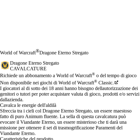
®
World of Warcraft
Dragone Eterno Stregato
Dragone Eterno Stregato
CAVALCATURE
Prezzo
Available actions
®
Richiede un abbonamento a World of Warcraft
o del tempo di gioco
®
Non disponibile nei giochi di World of Warcraft
Classic.
I giocatori al di sotto dei 18 anni hanno bisogno dellautorizzazione dei
genitori o tutori per poter acquistare valuta di gioco, prodotti e/o servizi
dallazienda.
Cavalca le energie dell'aldilà
Sfreccia tra i cieli col Dragone Eterno Stregato, un essere maestoso
fatto di puro Animum fluente. La sella di questa cavalcatura può
evocare il Viandante Eterno, un essere misterioso che ti darà una
missione per ottenere il set di trasmogrificazione Paramenti del
Viandante Eterno.
Caratteristiche del prodotto