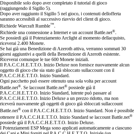
Available actions
Disponibile solo dopo aver completato il tutorial di gioco
(raggiungendo il Sigillo 5).
Dopo aver raggiunto il Sigillo 5 nel gioco, i contenuti dellofferta
saranno accessibili al successivo riavvio del client di gioco.
™
Richiede Warcraft Rumble
.
®
Richiede una connessione a Internet e un account Battle.net
.
Se possiedi già il Potenziamento Arclight al momento dellacquisto,
riceverai 2.400 Monete.
Se hai già una Benedizione di Azeroth attiva, verranno sommati 30
giorni aggiuntivi a quelli della Benedizione di Azeroth esistente.
Riceverai comunque le tue 600 Monete iniziali.
Il P.A.C.C.H.E.T.T.O. Inizio Deluxe non fornisce nuovamente alcun
oggetto di gioco che sia stato già sbloccato sullaccount con il
P.A.C.C.H.E.T.T.O. Inizio Standard.
Ogni pacchetto può essere ottenuto una sola volta per account
®
®
Battle.net
. Se laccount Battle.net
possiede già il
P.A.C.C.H.E.T.T.O. Inizio Standard, lutente può passare al
P.A.C.C.H.E.T.T.O. Inizio Deluxe a un prezzo ridotto, ma non
riceverà nuovamente gli oggetti di gioco già sbloccati sullaccount
®
Battle.net
con il P.A.C.C.H.E.T.T.O. Inizio Standard. Non è possibile
®
ottenere il P.A.C.C.H.E.T.T.O. Inizio Standard se laccount Battle.net
possiede già il P.A.C.C.H.E.T.T.O. Inizio Deluxe.
I Potenziamenti ESP Mega sono applicati automaticamente a ciascuno
dei Capi e Mini forniti nel P.A.C.C.H.E.T.T.O. Iniziale (un