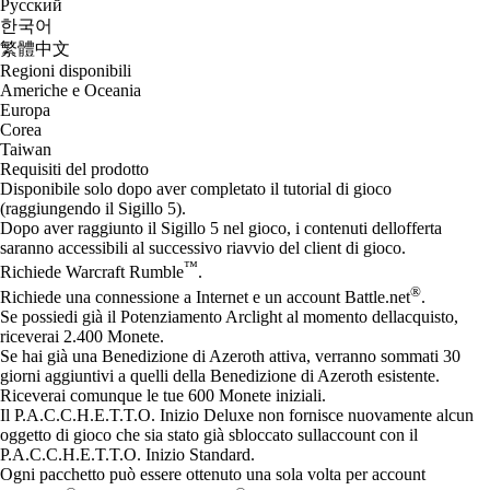
Русский
한국어
繁體中文
Regioni disponibili
Americhe e Oceania
Europa
Corea
Taiwan
Requisiti del prodotto
Disponibile solo dopo aver completato il tutorial di gioco
(raggiungendo il Sigillo 5).
Dopo aver raggiunto il Sigillo 5 nel gioco, i contenuti dellofferta
saranno accessibili al successivo riavvio del client di gioco.
™
Richiede Warcraft Rumble
.
®
Richiede una connessione a Internet e un account Battle.net
.
Se possiedi già il Potenziamento Arclight al momento dellacquisto,
riceverai 2.400 Monete.
Se hai già una Benedizione di Azeroth attiva, verranno sommati 30
giorni aggiuntivi a quelli della Benedizione di Azeroth esistente.
Riceverai comunque le tue 600 Monete iniziali.
Il P.A.C.C.H.E.T.T.O. Inizio Deluxe non fornisce nuovamente alcun
oggetto di gioco che sia stato già sbloccato sullaccount con il
P.A.C.C.H.E.T.T.O. Inizio Standard.
Ogni pacchetto può essere ottenuto una sola volta per account