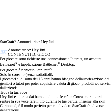
®
StarCraft
Annunciatrice: Hey Jini
Annunciatrice: Hey Jini
CONTENUTI DI GIOCO
Prezzo
Available actions
Per giocare sono richieste una connessione a Internet, un account
®
®
Battle.net
e lapplicazione Battle.net
Desktop.
®
Per giocare è richiesto StarCraft
.
Solo in coreano (senza sottotitoli).
I giocatori al di sotto dei 18 anni hanno bisogno dellautorizzazione dei
genitori o tutori per poter acquistare valuta di gioco, prodotti e/o servizi
dallazienda.
Trova la tua voce
Hey Jini è adorata dai bambini di tutte le età in Corea, e ora potrai
sentire la sua voce fare il tifo durante le tue partite. Insieme alla skin
Cartooned, è il modo perfetto per condividere StarCraft fra diverse
generazioni!