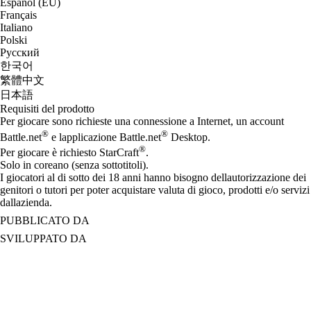
Español (EU)
Français
Italiano
Polski
Русский
한국어
繁體中文
日本語
Requisiti del prodotto
Per giocare sono richieste una connessione a Internet, un account
®
®
Battle.net
e lapplicazione Battle.net
Desktop.
®
Per giocare è richiesto StarCraft
.
Solo in coreano (senza sottotitoli).
I giocatori al di sotto dei 18 anni hanno bisogno dellautorizzazione dei
genitori o tutori per poter acquistare valuta di gioco, prodotti e/o servizi
dallazienda.
PUBBLICATO DA
SVILUPPATO DA