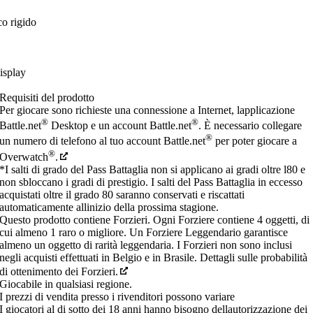
co rigido
isplay
Requisiti del prodotto
Per giocare sono richieste una connessione a Internet, lapplicazione
®
®
Battle.net
Desktop e un account Battle.net
. È necessario collegare
®
un numero di telefono al tuo account Battle.net
per poter giocare a
®
Overwatch
.
*I salti di grado del Pass Battaglia non si applicano ai gradi oltre l80 e
non sbloccano i gradi di prestigio. I salti del Pass Battaglia in eccesso
acquistati oltre il grado 80 saranno conservati e riscattati
automaticamente allinizio della prossima stagione.
Questo prodotto contiene Forzieri. Ogni Forziere contiene 4 oggetti, di
cui almeno 1 raro o migliore. Un Forziere Leggendario garantisce
almeno un oggetto di rarità leggendaria. I Forzieri non sono inclusi
negli acquisti effettuati in Belgio e in Brasile. Dettagli sulle probabilità
di ottenimento dei Forzieri.
Giocabile in qualsiasi regione.
I prezzi di vendita presso i rivenditori possono variare
I giocatori al di sotto dei 18 anni hanno bisogno dellautorizzazione dei