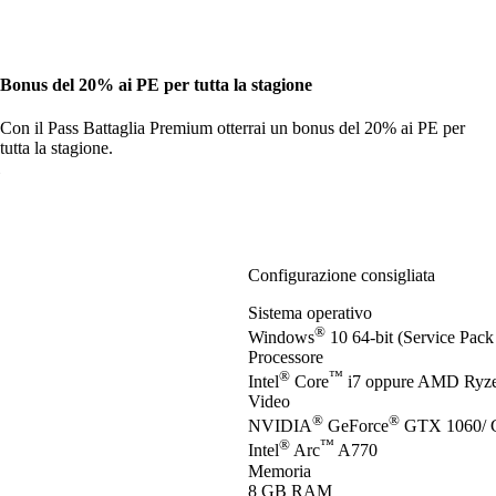
Bonus del 20% ai PE per tutta la stagione
Con il Pass Battaglia Premium otterrai un bonus del 20% ai PE per
tutta la stagione.
Configurazione consigliata
Sistema operativo
®
Windows
10 64-bit (Service Pack 
Processore
®
™
Intel
Core
i7 oppure AMD Ryz
Video
®
®
NVIDIA
GeForce
GTX 1060/ 
®
™
Intel
Arc
A770
Memoria
8 GB RAM