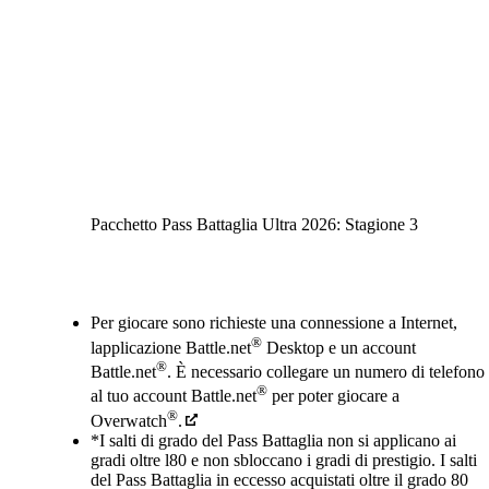
Pacchetto Pass Battaglia Ultra 2026: Stagione 3
Available actions
Per giocare sono richieste una connessione a Internet,
®
lapplicazione Battle.net
Desktop e un account
®
Battle.net
. È necessario collegare un numero di telefono
®
al tuo account Battle.net
per poter giocare a
®
Overwatch
.
*I salti di grado del Pass Battaglia non si applicano ai
gradi oltre l80 e non sbloccano i gradi di prestigio. I salti
del Pass Battaglia in eccesso acquistati oltre il grado 80