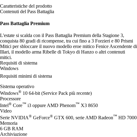
Caratteristiche del prodotto
Contenuti del Pass Battaglia
Pass Battaglia Premium
L'estate si scalda con il Pass Battaglia Premium della Stagione 3,
conquista 80 gradi di ricompense, tra cui fino a 3 Forzieri e 80 Prismi
Mitici per sbloccare il nuovo modello eroe mitico Fenice Ascendente di
Illari, il modello arma Ribelle di Tokyo di Hanzo o altri contenuti
mitici.
Requisiti di sistema
Windows
Requisiti minimi di sistema
Sistema operativo
®
Windows
10 64-bit (Service Pack più recente)
Processore
®
™
™
Intel
Core
i3 oppure AMD Phenom
X3 8650
Video
®
®
™
Serie NVIDIA
GeForce
GTX 600, serie AMD Radeon
HD 7000
Memoria
6 GB RAM
Archiviazione