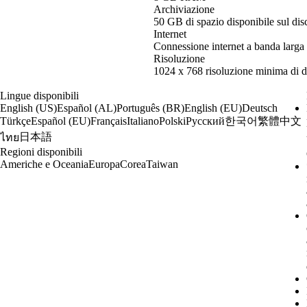
Archiviazione
50 GB di spazio disponibile sul dis
Internet
Connessione internet a banda larga
Risoluzione
1024 x 768 risoluzione minima di d
Lingue disponibili
English (US)
Español (AL)
Português (BR)
English (EU)
Deutsch
한국어
繁體中文
Türkçe
Español (EU)
Français
Italiano
Polski
Русский
日本語
ไทย
Regioni disponibili
Americhe e Oceania
Europa
Corea
Taiwan