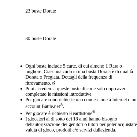
23 buste Dorate
30 buste Dorate
Available actions
Ogni busta include 5 carte, di cui almeno 1 Rara o
migliore. Ciascuna carta in una busta Dorata è di qualità
Dorata o Pregiata. Dettagli della frequenza di
ritrovamento.
Puoi accedere a queste buste di carte solo dopo aver
completato le missioni introduttive.
Per giocare sono richieste una connessione a Internet e un
®
account Battle.net
.
®
Per giocare è richiesto Hearthstone
.
I giocatori al di sotto dei 18 anni hanno bisogno
dellautorizzazione dei genitori o tutori per poter acquistare
valuta di gioco, prodotti e/o servizi dallazienda.