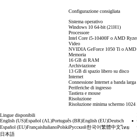
Configurazione consigliata
Sistema operativo
Windows 10 64-bit (21H1)
Processore
Intel Core i5-10400F o AMD Ryz
Video
NVIDIA GeForce 1050 Ti o AMD
Memoria
16 GB di RAM
Archiviazione
13 GB di spazio libero su disco
Internet
Connessione Internet a banda larga
Periferiche di ingresso
Tastiera e mouse
Risoluzione
Risoluzione minima schermo 1024 
Lingue disponibili
English (US)
Español (AL)
Português (BR)
English (EU)
Deutsch
한국어
繁體中文
Español (EU)
Français
Italiano
Polski
Русский
ไทย
日本語