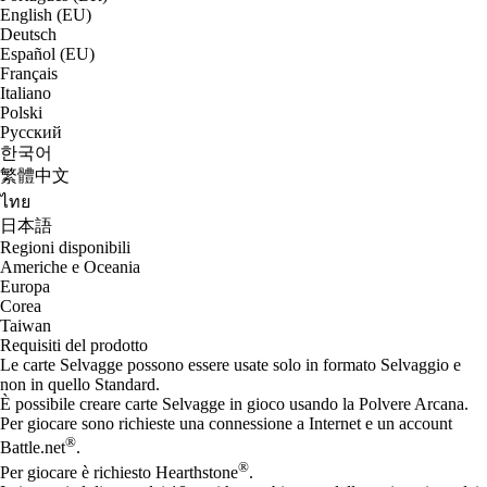
English (EU)
Deutsch
Español (EU)
Français
Italiano
Polski
Русский
한국어
繁體中文
ไทย
日本語
Regioni disponibili
Americhe e Oceania
Europa
Corea
Taiwan
Requisiti del prodotto
Le carte Selvagge possono essere usate solo in formato Selvaggio e
non in quello Standard.
È possibile creare carte Selvagge in gioco usando la Polvere Arcana.
Per giocare sono richieste una connessione a Internet e un account
®
Battle.net
.
®
Per giocare è richiesto Hearthstone
.