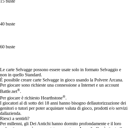
15 buste
40 buste
60 buste
Available actions
Le carte Selvagge possono essere usate solo in formato Selvaggio e
non in quello Standard.
È possibile creare carte Selvagge in gioco usando la Polvere Arcana.
Per giocare sono richieste una connessione a Internet e un account
®
Battle.net
.
®
Per giocare è richiesto Hearthstone
.
I giocatori al di sotto dei 18 anni hanno bisogno dellautorizzazione dei
genitori o tutori per poter acquistare valuta di gioco, prodotti e/o servizi
dallazienda.
Riesci a sentirli?
Per millenni, gli Dei Antichi hanno dormito profondamente e il loro