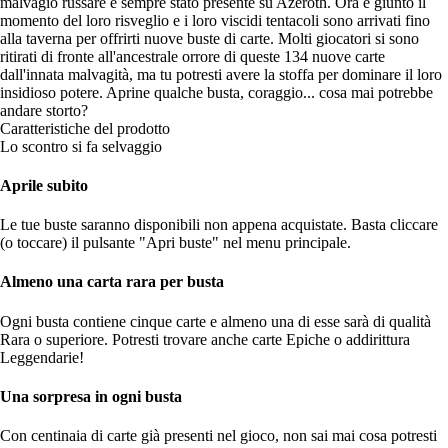
malvagio russare è sempre stato presente su Azeroth. Ora è giunto il
momento del loro risveglio e i loro viscidi tentacoli sono arrivati fino
alla taverna per offrirti nuove buste di carte. Molti giocatori si sono
ritirati di fronte all'ancestrale orrore di queste 134 nuove carte
dall'innata malvagità, ma tu potresti avere la stoffa per dominare il loro
insidioso potere. Aprine qualche busta, coraggio... cosa mai potrebbe
andare storto?
Caratteristiche del prodotto
Lo scontro si fa selvaggio
Aprile subito
Le tue buste saranno disponibili non appena acquistate. Basta cliccare
(o toccare) il pulsante "Apri buste" nel menu principale.
Almeno una carta rara per busta
Ogni busta contiene cinque carte e almeno una di esse sarà di qualità
Rara o superiore. Potresti trovare anche carte Epiche o addirittura
Leggendarie!
Una sorpresa in ogni busta
Con centinaia di carte già presenti nel gioco, non sai mai cosa potresti