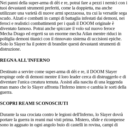
Nei panni della super-arma di dèi e re, potrai fare a pezzi i nemici con i
tuoi devastanti strumenti preferiti, come la doppietta, ma anche
utilizzare una varietà di nuove armi spezzaossa, tra cui la versatile sega
scudo. Alzati e combatti in campi di battaglia infestati dai demoni, nei
feroci e realistici combattimenti per i quali il DOOM originale è
diventato famoso. Potrai anche spiccare il volo sul nuovo feroce
Mecha Drago ed ergerti su un enorme mecha Atlan mentre riduci in
poltiglia demoni titanici con il rinnovato sistema di uccisioni epiche.
Solo lo Slayer ha il potere di brandire questi devastanti strumenti di
distruzione.
REGNA ALL'INFERNO
Destinato a servire come super-arma di dèi e re, il DOOM Slayer
respinge orde di demoni mentre il loro leader cerca di distruggerlo e di
diventare l'unica creatura temuta. Assisti alla nascita di una leggenda
man mano che lo Slayer affronta l'Inferno intero e cambia le sorti della
guerra.
SCOPRI REAMI SCONOSCIUTI
Durante la sua crociata contro le legioni dell'Inferno, lo Slayer dovrà
portare la guerra in reami mai visti prima. Mistero, sfide e ricompense
sono in agguato in ogni angolo buio di castelli in rovina, campi di