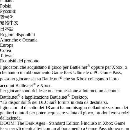
Italiano
Polski
Русский
한국어
繁體中文
日本語
Regioni disponibili
Americhe e Oceania
Europa
Corea
Taiwan
Requisiti del prodotto
®
I giocatori che acquistano il gioco per Battle.net
oppure per Xbox, o
che hanno un abbonamento Game Pass Ultimate o PC Game Pass,
®
possono giocare sia su Battle.net
che su Xbox collegando i loro
®
account Battle.net
e Xbox.
Per giocare sono richieste una connessione a Internet, un account
®
®
Battle.net
e lapplicazione Battle.net
Desktop.
*La disponibilità del DLC sarà fornita in data da destinarsi.
I giocatori al di sotto dei 18 anni hanno bisogno dellautorizzazione dei
genitori o tutori per poter acquistare valuta di gioco, prodotti e/o servizi
dallazienda.
DOOM: The Dark Ages - Standard Edition è incluso in Xbox Game
Pass per gli utenti attivi con un abbonamento a Game Pass idoneo e un