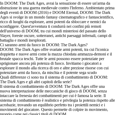
In DOOM: The Dark Ages, avrai la sensazione di essere un'arma da
distruzione in una guerra medievale contro l'Inferno. Ambientato prima
degli eventi di DOOM (2016) e DOOM Eternal, DOOM: The Dark
Ages si svolge in un mondo fantasy cinematografico e fantascientifico,
ricco di luoghi da esplorare, armi potenti da sbloccare e nemici da
sconfiggere. Quest'avventura ti condurrà nei confini più remoti
dell'universo di DOOM, tra cui mondi misteriosi del passato dello
Slayer, foreste oscure, sotterranei, antichi paesaggi infernali, campi di
battaglia e mondi inesplorati.
Ci saranno armi da fuoco in DOOM: The Dark Ages?
DOOM: The Dark Ages offre svariate armi potenti, tra cui l'iconica
doppietta e nuove armi come la mazza chiodata ammazza-demoni e il
brutale spacca teschi. Tutte le armi possono essere potenziate per
sprigionare ancora più potenza di fuoco. Invitiamo i giocatori a
esplorare il mondo alla ricerca di oro e altre preziose risorse con cui
potenziare armi da fuoco, da mischia e il potente sega scudo
Quali differenze ci sono tra il sistema di combattimento di DOOM:
The Dark Ages e gli altri capitoli della serie?
Il sistema di combattimento di DOOM: The Dark Ages offre una
nuova interpretazione delle meccaniche di gioco di DOOM, senza
intaccare la frenesia dei combattimenti per cui è famosa la serie. Il
sistema di combattimento è realistico e privilegia la potenza rispetto alle
acrobazie, trovando un equilibrio perfetto tra i proiettili nemici e i
movimenti del giocatore. Questo permette di colpire in movimento,
proprio come nei classici titoli di DOOM.