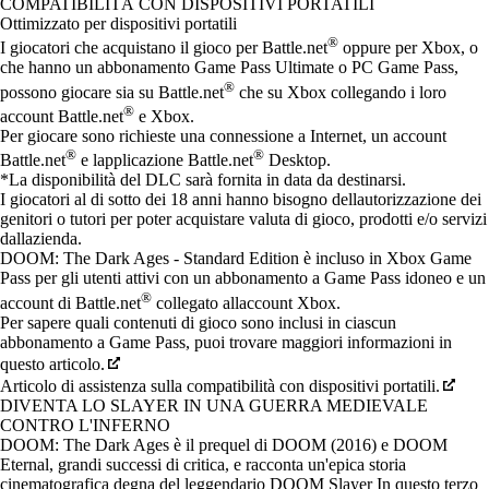
Available actions
COMPATIBILITÀ CON DISPOSITIVI PORTATILI
Ottimizzato per dispositivi portatili
®
I giocatori che acquistano il gioco per Battle.net
oppure per Xbox, o
che hanno un abbonamento Game Pass Ultimate o PC Game Pass,
®
possono giocare sia su Battle.net
che su Xbox collegando i loro
®
account Battle.net
e Xbox.
Per giocare sono richieste una connessione a Internet, un account
®
®
Battle.net
e lapplicazione Battle.net
Desktop.
*La disponibilità del DLC sarà fornita in data da destinarsi.
I giocatori al di sotto dei 18 anni hanno bisogno dellautorizzazione dei
genitori o tutori per poter acquistare valuta di gioco, prodotti e/o servizi
dallazienda.
DOOM: The Dark Ages - Standard Edition è incluso in Xbox Game
Pass per gli utenti attivi con un abbonamento a Game Pass idoneo e un
®
account di Battle.net
collegato allaccount Xbox.
Per sapere quali contenuti di gioco sono inclusi in ciascun
abbonamento a Game Pass, puoi trovare maggiori informazioni in
questo articolo.
Articolo di assistenza sulla compatibilità con dispositivi portatili.
DIVENTA LO SLAYER IN UNA GUERRA MEDIEVALE
CONTRO L'INFERNO
DOOM: The Dark Ages è il prequel di DOOM (2016) e DOOM
Eternal, grandi successi di critica, e racconta un'epica storia
cinematografica degna del leggendario DOOM Slayer In questo terzo