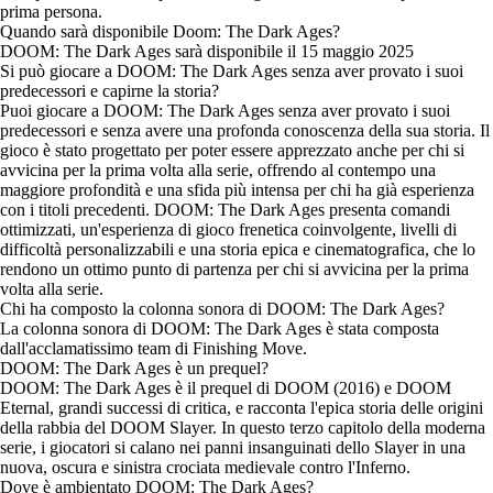
prima persona.
Quando sarà disponibile Doom: The Dark Ages?
DOOM: The Dark Ages sarà disponibile il 15 maggio 2025
Si può giocare a DOOM: The Dark Ages senza aver provato i suoi
predecessori e capirne la storia?
Puoi giocare a DOOM: The Dark Ages senza aver provato i suoi
predecessori e senza avere una profonda conoscenza della sua storia. Il
gioco è stato progettato per poter essere apprezzato anche per chi si
avvicina per la prima volta alla serie, offrendo al contempo una
maggiore profondità e una sfida più intensa per chi ha già esperienza
con i titoli precedenti. DOOM: The Dark Ages presenta comandi
ottimizzati, un'esperienza di gioco frenetica coinvolgente, livelli di
difficoltà personalizzabili e una storia epica e cinematografica, che lo
rendono un ottimo punto di partenza per chi si avvicina per la prima
volta alla serie.
Chi ha composto la colonna sonora di DOOM: The Dark Ages?
La colonna sonora di DOOM: The Dark Ages è stata composta
dall'acclamatissimo team di Finishing Move.
DOOM: The Dark Ages è un prequel?
DOOM: The Dark Ages è il prequel di DOOM (2016) e DOOM
Eternal, grandi successi di critica, e racconta l'epica storia delle origini
della rabbia del DOOM Slayer. In questo terzo capitolo della moderna
serie, i giocatori si calano nei panni insanguinati dello Slayer in una
nuova, oscura e sinistra crociata medievale contro l'Inferno.
Dove è ambientato DOOM: The Dark Ages?