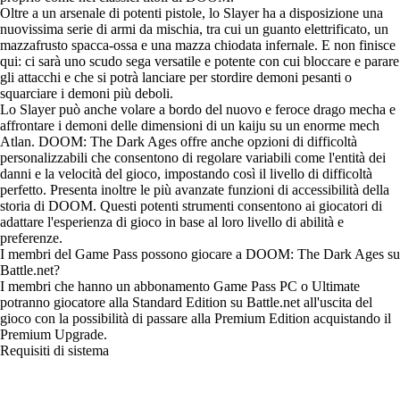
Oltre a un arsenale di potenti pistole, lo Slayer ha a disposizione una
nuovissima serie di armi da mischia, tra cui un guanto elettrificato, un
mazzafrusto spacca-ossa e una mazza chiodata infernale. E non finisce
qui: ci sarà uno scudo sega versatile e potente con cui bloccare e parare
gli attacchi e che si potrà lanciare per stordire demoni pesanti o
squarciare i demoni più deboli.
Lo Slayer può anche volare a bordo del nuovo e feroce drago mecha e
affrontare i demoni delle dimensioni di un kaiju su un enorme mech
Atlan. DOOM: The Dark Ages offre anche opzioni di difficoltà
personalizzabili che consentono di regolare variabili come l'entità dei
danni e la velocità del gioco, impostando così il livello di difficoltà
perfetto. Presenta inoltre le più avanzate funzioni di accessibilità della
storia di DOOM. Questi potenti strumenti consentono ai giocatori di
adattare l'esperienza di gioco in base al loro livello di abilità e
preferenze.
I membri del Game Pass possono giocare a DOOM: The Dark Ages su
Battle.net?
I membri che hanno un abbonamento Game Pass PC o Ultimate
potranno giocatore alla Standard Edition su Battle.net all'uscita del
gioco con la possibilità di passare alla Premium Edition acquistando il
Premium Upgrade.
Requisiti di sistema