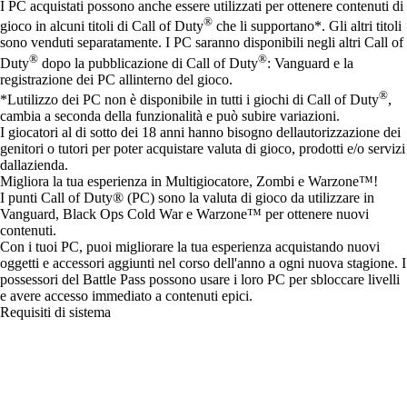
I PC acquistati possono anche essere utilizzati per ottenere contenuti di
®
gioco in alcuni titoli di Call of Duty
che li supportano*. Gli altri titoli
sono venduti separatamente. I PC saranno disponibili negli altri Call of
®
®
Duty
dopo la pubblicazione di Call of Duty
: Vanguard e la
registrazione dei PC allinterno del gioco.
®
*Lutilizzo dei PC non è disponibile in tutti i giochi di Call of Duty
,
cambia a seconda della funzionalità e può subire variazioni.
I giocatori al di sotto dei 18 anni hanno bisogno dellautorizzazione dei
genitori o tutori per poter acquistare valuta di gioco, prodotti e/o servizi
dallazienda.
Migliora la tua esperienza in Multigiocatore, Zombi e Warzone™!
I punti Call of Duty® (PC) sono la valuta di gioco da utilizzare in
Vanguard, Black Ops Cold War e Warzone™ per ottenere nuovi
contenuti.
Con i tuoi PC, puoi migliorare la tua esperienza acquistando nuovi
oggetti e accessori aggiunti nel corso dell'anno a ogni nuova stagione. I
possessori del Battle Pass possono usare i loro PC per sbloccare livelli
e avere accesso immediato a contenuti epici.
Requisiti di sistema