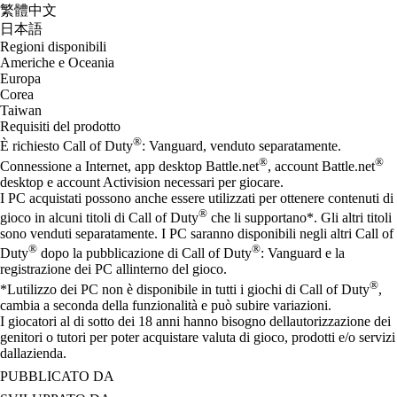
繁體中文
日本語
Regioni disponibili
Americhe e Oceania
Europa
Corea
Taiwan
Requisiti del prodotto
®
È richiesto Call of Duty
: Vanguard, venduto separatamente.
®
®
Connessione a Internet, app desktop Battle.net
, account Battle.net
desktop e account Activision necessari per giocare.
I PC acquistati possono anche essere utilizzati per ottenere contenuti di
®
gioco in alcuni titoli di Call of Duty
che li supportano*. Gli altri titoli
sono venduti separatamente. I PC saranno disponibili negli altri Call of
®
®
Duty
dopo la pubblicazione di Call of Duty
: Vanguard e la
registrazione dei PC allinterno del gioco.
®
*Lutilizzo dei PC non è disponibile in tutti i giochi di Call of Duty
,
cambia a seconda della funzionalità e può subire variazioni.
I giocatori al di sotto dei 18 anni hanno bisogno dellautorizzazione dei
genitori o tutori per poter acquistare valuta di gioco, prodotti e/o servizi
dallazienda.
PUBBLICATO DA