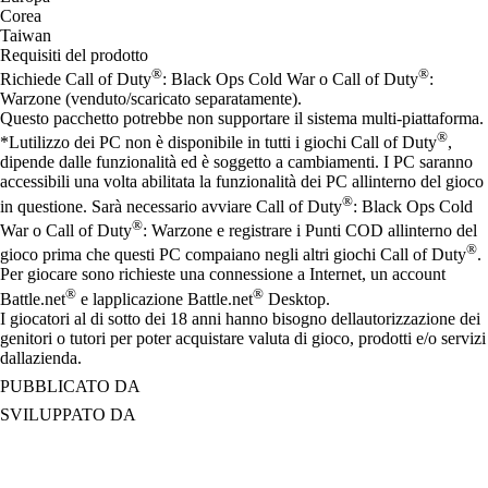
Corea
Taiwan
Requisiti del prodotto
®
®
Richiede Call of Duty
: Black Ops Cold War o Call of Duty
:
Warzone (venduto/scaricato separatamente).
Questo pacchetto potrebbe non supportare il sistema multi-piattaforma.
®
*Lutilizzo dei PC non è disponibile in tutti i giochi Call of Duty
,
dipende dalle funzionalità ed è soggetto a cambiamenti. I PC saranno
accessibili una volta abilitata la funzionalità dei PC allinterno del gioco
®
in questione. Sarà necessario avviare Call of Duty
: Black Ops Cold
®
War o Call of Duty
: Warzone e registrare i Punti COD allinterno del
®
gioco prima che questi PC compaiano negli altri giochi Call of Duty
.
Per giocare sono richieste una connessione a Internet, un account
®
®
Battle.net
e lapplicazione Battle.net
Desktop.
I giocatori al di sotto dei 18 anni hanno bisogno dellautorizzazione dei
genitori o tutori per poter acquistare valuta di gioco, prodotti e/o servizi
dallazienda.
PUBBLICATO DA
SVILUPPATO DA