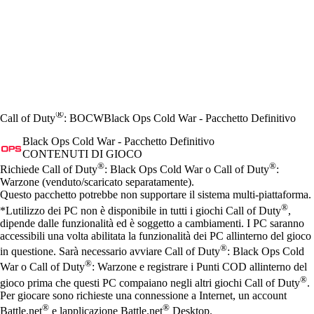
®
Call of Duty
: BOCW
Black Ops Cold War - Pacchetto Definitivo
Black Ops Cold War - Pacchetto Definitivo
CONTENUTI DI GIOCO
Prezzo
Available actions
®
®
Richiede Call of Duty
: Black Ops Cold War o Call of Duty
:
Warzone (venduto/scaricato separatamente).
Questo pacchetto potrebbe non supportare il sistema multi-piattaforma.
®
*Lutilizzo dei PC non è disponibile in tutti i giochi Call of Duty
,
dipende dalle funzionalità ed è soggetto a cambiamenti. I PC saranno
accessibili una volta abilitata la funzionalità dei PC allinterno del gioco
®
in questione. Sarà necessario avviare Call of Duty
: Black Ops Cold
®
War o Call of Duty
: Warzone e registrare i Punti COD allinterno del
®
gioco prima che questi PC compaiano negli altri giochi Call of Duty
.
Per giocare sono richieste una connessione a Internet, un account
®
®
Battle.net
e lapplicazione Battle.net
Desktop.