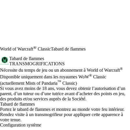
®
World of Warcraft
Classic
Tabard de flammes
Tabard de flammes
TRANSMOGRIFICATIONS
Prix
Available actions
®
Nécessite du temps de jeu ou un abonnement à World of Warcraft
®
Disponible uniquement dans les royaumes WoW
Classic
™
(actuellement Mists of Pandaria
Classic)
Si vous avez moins de 18 ans, vous devez obtenir l’autorisation d’un
parent, d’un tuteur ou d’une tutrice avant d’acheter des points en jeu,
des produits et/ou services auprès de la Société.
Tabard de flammes
Portez le tabard de flammes et montrez au monde votre feu intérieur.
Rendez visite à un transmogrifieur pour appliquer cette apparence à
votre tenue.
Configuration système