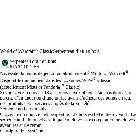
®
World of Warcraft
Classic
Serpenteau d’air en bois
Serpenteau d’air en bois
MASCOTTES
Prix
Available actions
®
Nécessite du temps de jeu ou un abonnement à World of Warcraft
®
Disponible uniquement dans les royaumes WoW
Classic
™
(actuellement Mists of Pandaria
Classic)
Si vous avez moins de 18 ans, vous devez obtenir l’autorisation d’un
parent, d’un tuteur ou d’une tutrice avant d’acheter des points en jeu,
des produits et/ou services auprès de la Société.
Serpenteau d’air en bois
Croyez-le ou non, ce petit serpent fait de bois est bel et bien vivant ! Le
serpenteau d’air en bois est impatient de vous accompagner lors de vos
aventures sur Azeroth.
Configuration système