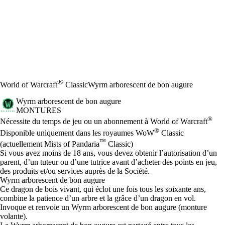
®
World of Warcraft
Classic
Wyrm arborescent de bon augure
Wyrm arborescent de bon augure
MONTURES
Prix
Available actions
®
Nécessite du temps de jeu ou un abonnement à World of Warcraft
®
Disponible uniquement dans les royaumes WoW
Classic
™
(actuellement Mists of Pandaria
Classic)
Si vous avez moins de 18 ans, vous devez obtenir l’autorisation d’un
parent, d’un tuteur ou d’une tutrice avant d’acheter des points en jeu,
des produits et/ou services auprès de la Société.
Wyrm arborescent de bon augure
Ce dragon de bois vivant, qui éclot une fois tous les soixante ans,
combine la patience d’un arbre et la grâce d’un dragon en vol.
Invoque et renvoie un Wyrm arborescent de bon augure (monture
volante).