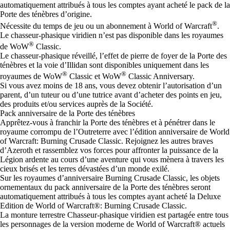
automatiquement attribués à tous les comptes ayant acheté le pack de la
Porte des ténèbres d’origine.
®
Nécessite du temps de jeu ou un abonnement à World of Warcraft
.
Le chasseur-phasique viridien n’est pas disponible dans les royaumes
®
de WoW
Classic.
Le chasseur-phasique réveillé, l’effet de pierre de foyer de la Porte des
ténèbres et la voie d’Illidan sont disponibles uniquement dans les
®
®
royaumes de WoW
Classic et WoW
Classic Anniversary.
Si vous avez moins de 18 ans, vous devez obtenir l’autorisation d’un
parent, d’un tuteur ou d’une tutrice avant d’acheter des points en jeu,
des produits et/ou services auprès de la Société.
Pack anniversaire de la Porte des ténèbres
Apprêtez-vous à franchir la Porte des ténèbres et à pénétrer dans le
royaume corrompu de l’Outreterre avec l’édition anniversaire de World
of Warcraft: Burning Crusade Classic. Rejoignez les autres braves
d’Azeroth et rassemblez vos forces pour affronter la puissance de la
Légion ardente au cours d’une aventure qui vous mènera à travers les
cieux brisés et les terres dévastées d’un monde exilé.
Sur les royaumes d’anniversaire Burning Crusade Classic, les objets
ornementaux du pack anniversaire de la Porte des ténèbres seront
automatiquement attribués à tous les comptes ayant acheté la Deluxe
Edition de World of Warcraft®: Burning Crusade Classic.
La monture terrestre Chasseur-phasique viridien est partagée entre tous
les personnages de la version moderne de World of Warcraft® actuels