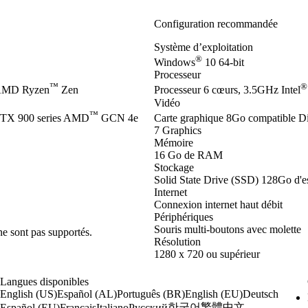
Configuration recommandée
Système d’exploitation
®
Windows
10 64-bit
Processeur
™
®
 AMD Ryzen
Zen
Processeur 6 cœurs, 3.5GHz Intel
Vidéo
™
TX 900 series AMD
GCN 4e
Carte graphique 8Go compatible D
7 Graphics
Mémoire
16 Go de RAM
Stockage
Solid State Drive (SSD) 128Go d'es
Internet
Connexion internet haut débit
Périphériques
Souris multi-boutons avec molette
ne sont pas supportés.
Résolution
1280 x 720 ou supérieur
Langues disponibles
English (US)
Español (AL)
Português (BR)
English (EU)
Deutsch
한국어
繁體中文
Español (EU)
Français
Italiano
Русский