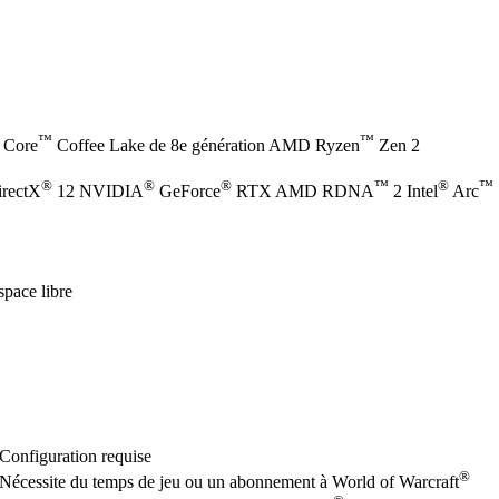
™
™
Core
Coffee Lake de 8e génération AMD Ryzen
Zen 2
®
®
®
™
®
™
irectX
12 NVIDIA
GeForce
RTX AMD RDNA
2 Intel
Arc
pace libre
Configuration requise
®
Nécessite du temps de jeu ou un abonnement à World of Warcraft