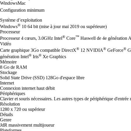
Windows
Mac
Configuration minimum
Système d’exploitation
®
Windows
10 64 bit (mise à jour mai 2019 ou supérieure)
Processeur
®
™
Processeur 4 cœurs, 3.0GHz Intel
Core
Haswell de 4e génération
Vidéo
®
®
®
Carte graphique 3Go compatible DirectX
12 NVIDIA
GeForce
G
®
®
génération Intel
Iris
Xe Graphics
Mémoire
8 Go de RAM
Stockage
Solid State Drive (SSD) 128Go d'espace libre
Internet
Connexion internet haut débit
Périphériques
Clavier et souris nécessaires. Les autres types de périphérique d'entrée 
Résolution
1280 x 720 ou supérieur
Détails
Genre
JdR massivement multijoueur
Plateformes