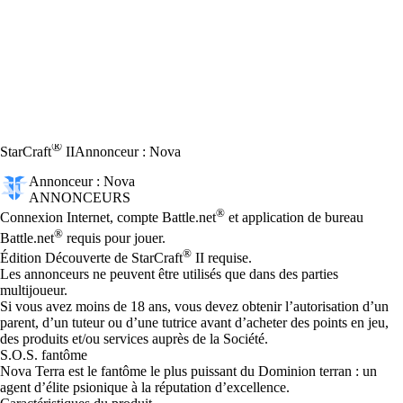
®
StarCraft
II
Annonceur : Nova
Annonceur : Nova
ANNONCEURS
Prix
Available actions
®
Connexion Internet, compte Battle.net
et application de bureau
®
Battle.net
requis pour jouer.
®
Édition Découverte de StarCraft
II requise.
Les annonceurs ne peuvent être utilisés que dans des parties
multijoueur.
Si vous avez moins de 18 ans, vous devez obtenir l’autorisation d’un
parent, d’un tuteur ou d’une tutrice avant d’acheter des points en jeu,
des produits et/ou services auprès de la Société.
S.O.S. fantôme
Nova Terra est le fantôme le plus puissant du Dominion terran : un
agent d’élite psionique à la réputation d’excellence.