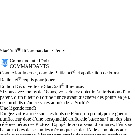
®
StarCraft
II
Commandant : Fénix
Commandant : Fénix
COMMANDANTS
Prix
Available actions
®
Connexion Internet, compte Battle.net
et application de bureau
®
Battle.net
requis pour jouer.
®
Édition Découverte de StarCraft
II requise.
Si vous avez moins de 18 ans, vous devez obtenir l’autorisation d’un
parent, d’un tuteur ou d’une tutrice avant d’acheter des points en jeu,
des produits et/ou services auprès de la Société.
Une légende renaît
Dirigez votre armée sous les traits de Fénix, un prototype de guerrier
purificateur doté d’une personnalité artificielle basée sur l’un des plus
célèbres héros des Protoss. Équipé de son arsenal d’armures, Fénix se
bat aux côtés de ses unités mécaniques et des IA de champions aux