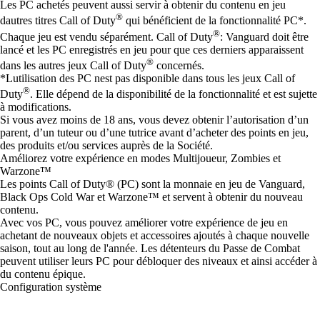
Les PC achetés peuvent aussi servir à obtenir du contenu en jeu
®
dautres titres Call of Duty
qui bénéficient de la fonctionnalité PC*.
®
Chaque jeu est vendu séparément. Call of Duty
: Vanguard doit être
lancé et les PC enregistrés en jeu pour que ces derniers apparaissent
®
dans les autres jeux Call of Duty
concernés.
*Lutilisation des PC nest pas disponible dans tous les jeux Call of
®
Duty
. Elle dépend de la disponibilité de la fonctionnalité et est sujette
à modifications.
Si vous avez moins de 18 ans, vous devez obtenir l’autorisation d’un
parent, d’un tuteur ou d’une tutrice avant d’acheter des points en jeu,
des produits et/ou services auprès de la Société.
Améliorez votre expérience en modes Multijoueur, Zombies et
Warzone™
Les points Call of Duty® (PC) sont la monnaie en jeu de Vanguard,
Black Ops Cold War et Warzone™ et servent à obtenir du nouveau
contenu.
Avec vos PC, vous pouvez améliorer votre expérience de jeu en
achetant de nouveaux objets et accessoires ajoutés à chaque nouvelle
saison, tout au long de l'année. Les détenteurs du Passe de Combat
peuvent utiliser leurs PC pour débloquer des niveaux et ainsi accéder à
du contenu épique.
Configuration système