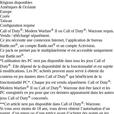
Régions disponibles
Amériques & Océanie
Europe
Corée
Taïwan
Configuration requise
®
®
®
Call of Duty
: Modern Warfare
II ou Call of Duty
: Warzone requis.
Vendu / téléchargé séparément.
Ce jeu nécessite une connexion Internet, l’application de bureau
®
®
Battle.net
, un compte Battle.net
et un compte Activision.
Ce pack ne permet pas le multiplateforme et est accessible uniquement
®
sur Battle.net
.
*Lutilisation des PC nest pas disponible dans tous les jeux Call of
®
Duty
. Elle dépend de la disponibilité de la fonctionnalité et est sujette
à modifications. Les PC achetés peuvent aussi servir à obtenir du
®
contenu en jeu dautres titres Call of Duty
qui bénéficient de la
®
fonctionnalité PC*. Chaque jeu est vendu séparément. Call of Duty
:
®
®
Modern Warfare
II ou Call of Duty
: Warzone doit être lancé et les
PC enregistrés en jeu pour que ces derniers apparaissent dans les autres
®
jeux Call of Duty
concernés.
®
**Cet article nest pas disponible dans Call of Duty
: Warzone.
Si vous avez moins de 18 ans, vous devez obtenir l’autorisation d’un
parent, d’un tuteur ou d’une tutrice avant d’acheter des points en jeu,