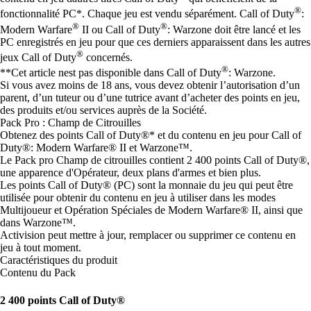
®
fonctionnalité PC*. Chaque jeu est vendu séparément. Call of Duty
:
®
®
Modern Warfare
II ou Call of Duty
: Warzone doit être lancé et les
PC enregistrés en jeu pour que ces derniers apparaissent dans les autres
®
jeux Call of Duty
concernés.
®
**Cet article nest pas disponible dans Call of Duty
: Warzone.
Si vous avez moins de 18 ans, vous devez obtenir l’autorisation d’un
parent, d’un tuteur ou d’une tutrice avant d’acheter des points en jeu,
des produits et/ou services auprès de la Société.
Pack Pro : Champ de Citrouilles
Obtenez des points Call of Duty®* et du contenu en jeu pour Call of
Duty®: Modern Warfare® II et Warzone™.
Le Pack pro Champ de citrouilles contient 2 400 points Call of Duty®,
une apparence d'Opérateur, deux plans d'armes et bien plus.
Les points Call of Duty® (PC) sont la monnaie du jeu qui peut être
utilisée pour obtenir du contenu en jeu à utiliser dans les modes
Multijoueur et Opération Spéciales de Modern Warfare® II, ainsi que
dans Warzone™.
Activision peut mettre à jour, remplacer ou supprimer ce contenu en
jeu à tout moment.
Caractéristiques du produit
Contenu du Pack
2 400 points Call of Duty®