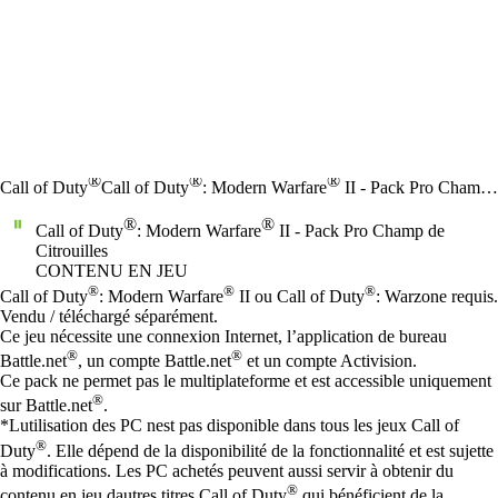
®
®
®
Call of Duty
Call of Duty
: Modern Warfare
II - Pack Pro Champ de Citrouilles
®
®
Call of Duty
: Modern Warfare
II - Pack Pro Champ de
Citrouilles
CONTENU EN JEU
Prix
Available actions
®
®
®
Call of Duty
: Modern Warfare
II ou Call of Duty
: Warzone requis.
Vendu / téléchargé séparément.
Ce jeu nécessite une connexion Internet, l’application de bureau
®
®
Battle.net
, un compte Battle.net
et un compte Activision.
Ce pack ne permet pas le multiplateforme et est accessible uniquement
®
sur Battle.net
.
*Lutilisation des PC nest pas disponible dans tous les jeux Call of
®
Duty
. Elle dépend de la disponibilité de la fonctionnalité et est sujette
à modifications. Les PC achetés peuvent aussi servir à obtenir du
®
contenu en jeu dautres titres Call of Duty
qui bénéficient de la