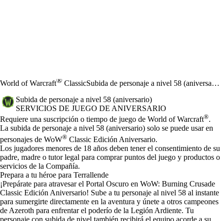
®
World of Warcraft
Classic
Subida de personaje a nivel 58 (aniversario)
Subida de personaje a nivel 58 (aniversario)
SERVICIOS DE JUEGO DE ANIVERSARIO
Precio
Available actions
®
Requiere una suscripción o tiempo de juego de World of Warcraft
.
La subida de personaje a nivel 58 (aniversario) solo se puede usar en
®
personajes de WoW
Classic Edición Aniversario.
Los jugadores menores de 18 años deben tener el consentimiento de su
padre, madre o tutor legal para comprar puntos del juego y productos o
servicios de la Compañía.
Prepara a tu héroe para Terrallende
¡Prepárate para atravesar el Portal Oscuro en WoW: Burning Crusade
Classic Edición Aniversario! Sube a tu personaje al nivel 58 al instante
para sumergirte directamente en la aventura y únete a otros campeones
de Azeroth para enfrentar el poderío de la Legión Ardiente. Tu
personaje con subida de nivel también recibirá el equipo acorde a su