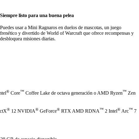
Siempre listo para una buena pelea
Puedes usar a Mini Ragnaros en duelos de mascotas, un juego
frenético y divertido de World of Warcraft que ofrece recompensas y
desbloquea misiones diarias.
®
™
™
ntel
Core
Coffee Lake de octava generación o AMD Ryzen
Zen
®
®
®
™
®
™
ectX
12 NVIDIA
GeForce
RTX AMD RDNA
2 Intel
Arc
7