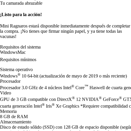
Tu camarada abrazable
¡Listo para la acción!
Mini Ragnaros estará disponible inmediatamente después de completar
la compra. ¡No tienes que firmar ningún papel, y ya tiene todas las
vacunas!
Requisitos del sistema
Windows
Mac
Requisitos mínimos
Sistema operativo
®
Windows
10 64-bit (actualización de mayo de 2019 o más reciente)
Procesador
®
™
Procesador 3.0 GHz de 4 núcleos Intel
Core
Haswell de cuarta ge
Video
®
®
®
GPU de 3 GB compatible con DirectX
12 NVIDIA
GeForce
GTX
®
®
cuarta generación Intel
Iris
Xe Graphics *Requiere compatibilidad con
Memoria
8 GB de RAM
Almacenamiento
Disco de estado sólido (SSD) con 128 GB de espacio disponible (según 