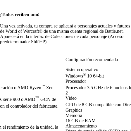
¡Todos reciben uno!
Una vez activada, tu compra se aplicará a personajes actuales y futuros
de World of Warcraft® de una misma cuenta regional de Battle.net.
Aparecerá en la interfaz de Colecciones de cada personaje (Acceso
predeterminado: Shift+P).
Configuración recomendada
Sistema operativo
®
Windows
10 64-bit
Procesador
™
neración o AMD Ryzen
Zen
Procesador 3.5 GHz de 6 núcleos I
2
™
Video
 serie 900 o AMD
GCN de
GPU de 8 GB compatible con Dir
 el controlador del fabricante.
Graphics
Memoria
16 GB de RAM
Almacenamiento
el rendimiento de la unidad, la