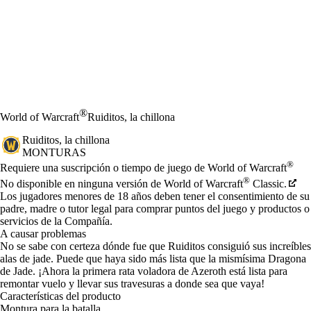
®
World of Warcraft
Ruiditos, la chillona
Ruiditos, la chillona
MONTURAS
Precio
Available actions
®
Requiere una suscripción o tiempo de juego de World of Warcraft
®
No disponible en ninguna versión de World of Warcraft
Classic.
Los jugadores menores de 18 años deben tener el consentimiento de su
padre, madre o tutor legal para comprar puntos del juego y productos o
servicios de la Compañía.
A causar problemas
No se sabe con certeza dónde fue que Ruiditos consiguió sus increíbles
alas de jade. Puede que haya sido más lista que la mismísima Dragona
de Jade. ¡Ahora la primera rata voladora de Azeroth está lista para
remontar vuelo y llevar sus travesuras a donde sea que vaya!
Características del producto
Montura para la batalla