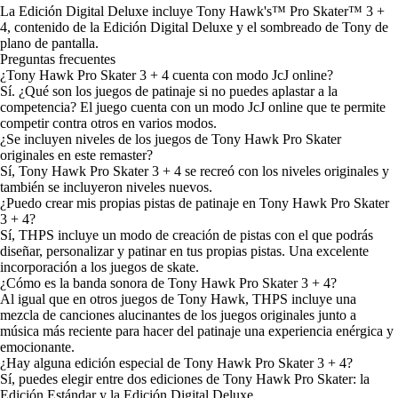
La Edición Digital Deluxe incluye Tony Hawk's™ Pro Skater™ 3 +
4, contenido de la Edición Digital Deluxe y el sombreado de Tony de
plano de pantalla.
Preguntas frecuentes
¿Tony Hawk Pro Skater 3 + 4 cuenta con modo JcJ online?
Sí. ¿Qué son los juegos de patinaje si no puedes aplastar a la
competencia? El juego cuenta con un modo JcJ online que te permite
competir contra otros en varios modos.
¿Se incluyen niveles de los juegos de Tony Hawk Pro Skater
originales en este remaster?
Sí, Tony Hawk Pro Skater 3 + 4 se recreó con los niveles originales y
también se incluyeron niveles nuevos.
¿Puedo crear mis propias pistas de patinaje en Tony Hawk Pro Skater
3 + 4?
Sí, THPS incluye un modo de creación de pistas con el que podrás
diseñar, personalizar y patinar en tus propias pistas. Una excelente
incorporación a los juegos de skate.
¿Cómo es la banda sonora de Tony Hawk Pro Skater 3 + 4?
Al igual que en otros juegos de Tony Hawk, THPS incluye una
mezcla de canciones alucinantes de los juegos originales junto a
música más reciente para hacer del patinaje una experiencia enérgica y
emocionante.
¿Hay alguna edición especial de Tony Hawk Pro Skater 3 + 4?
Sí, puedes elegir entre dos ediciones de Tony Hawk Pro Skater: la
Edición Estándar y la Edición Digital Deluxe