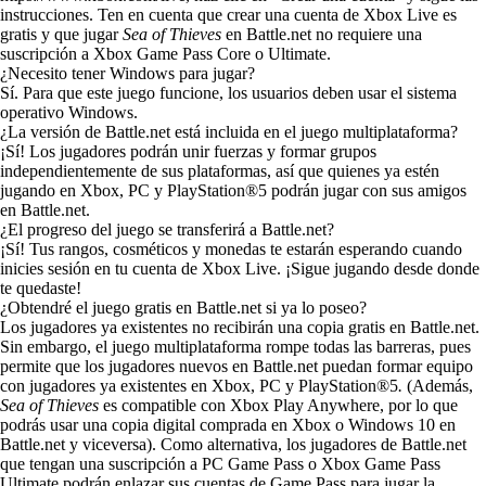
instrucciones. Ten en cuenta que crear una cuenta de Xbox Live es
gratis y que jugar
Sea of Thieves
en Battle.net no requiere una
suscripción a Xbox Game Pass Core o Ultimate.
¿Necesito tener Windows para jugar?
Sí. Para que este juego funcione, los usuarios deben usar el sistema
operativo Windows.
¿La versión de Battle.net está incluida en el juego multiplataforma?
¡Sí! Los jugadores podrán unir fuerzas y formar grupos
independientemente de sus plataformas, así que quienes ya estén
jugando en Xbox, PC y PlayStation®5 podrán jugar con sus amigos
en Battle.net.
¿El progreso del juego se transferirá a Battle.net?
¡Sí! Tus rangos, cosméticos y monedas te estarán esperando cuando
inicies sesión en tu cuenta de Xbox Live. ¡Sigue jugando desde donde
te quedaste!
¿Obtendré el juego gratis en Battle.net si ya lo poseo?
Los jugadores ya existentes no recibirán una copia gratis en Battle.net.
Sin embargo, el juego multiplataforma rompe todas las barreras, pues
permite que los jugadores nuevos en Battle.net puedan formar equipo
con jugadores ya existentes en Xbox, PC y PlayStation®5
.
(Además,
Sea of Thieves
es compatible con Xbox Play Anywhere, por lo que
podrás usar una copia digital comprada en Xbox o Windows 10 en
Battle.net y viceversa). Como alternativa, los jugadores de Battle.net
que tengan una suscripción a PC Game Pass o Xbox Game Pass
Ultimate podrán enlazar sus cuentas de Game Pass para jugar la