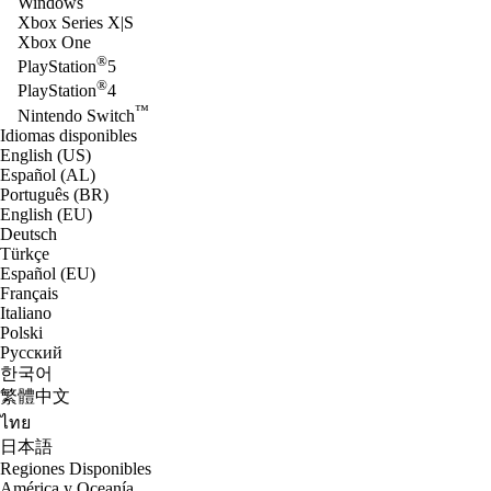
Windows
Xbox Series X|S
Xbox One
®
PlayStation
5
®
PlayStation
4
™
Nintendo Switch
Idiomas disponibles
English (US)
Español (AL)
Português (BR)
English (EU)
Deutsch
Türkçe
Español (EU)
Français
Italiano
Polski
Русский
한국어
繁體中文
ไทย
日本語
Regiones Disponibles
América y Oceanía