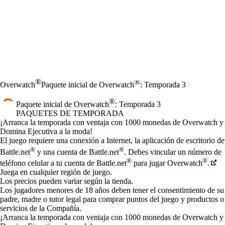
®
®
Overwatch
Paquete inicial de Overwatch
: Temporada 3
®
Paquete inicial de Overwatch
: Temporada 3
PAQUETES DE TEMPORADA
Product Notification
¡Arranca la temporada con ventaja con 1000 monedas de Overwatch y
Domina Ejecutiva a la moda!
Precio
Available actions
El juego requiere una conexión a Internet, la aplicación de escritorio de
®
®
Battle.net
y una cuenta de Battle.net
. Debes vincular un número de
®
®
teléfono celular a tu cuenta de Battle.net
para jugar Overwatch
.
Juega en cualquier región de juego.
Los precios pueden variar según la tienda.
Los jugadores menores de 18 años deben tener el consentimiento de su
padre, madre o tutor legal para comprar puntos del juego y productos o
servicios de la Compañía.
¡Arranca la temporada con ventaja con 1000 monedas de Overwatch y